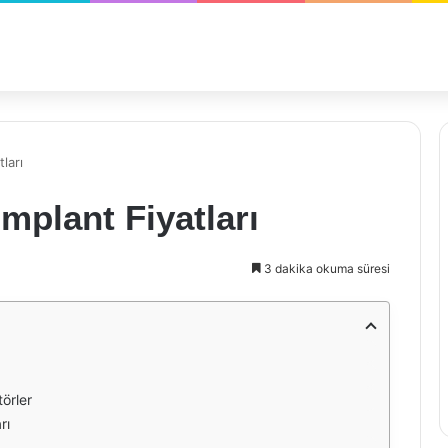
ları
İmplant Fiyatları
3 dakika okuma süresi
törler
rı