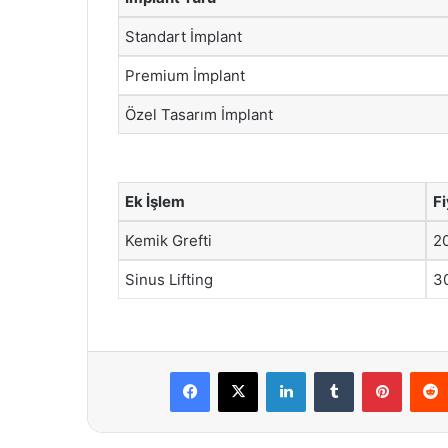
Standart İmplant
Premium İmplant
Özel Tasarım İmplant
Ek İşlem
Fi
Kemik Grefti
2
Sinus Lifting
3
Facebook
X
LinkedIn
Tumblr
Pintere