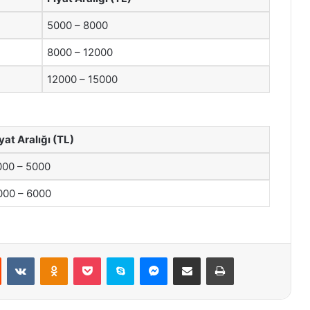
5000 – 8000
8000 – 12000
12000 – 15000
yat Aralığı (TL)
000 – 5000
000 – 6000
st
Reddit
VKontakte
Odnoklassniki
Pocket
Skype
Messenger
E-Posta ile paylaş
Yazdır