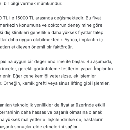
el bir bilgi vermek mümkündür.
00 TL ile 15000 TL arasında değişmektedir. Bu fiyat
an merkezin konumuna ve doktorun deneyimine göre
i diş klinikleri genellikle daha yüksek fiyatlar talep
lar daha uygun olabilmektedir. Ayrıca, implantın iç
atları etkileyen önemli bir faktördür.
yapısına uygun bir değerlendirme ile başlar. Bu aşamada,
ı inceler, gerekli görüntüleme testlerini yapar. İmplantın
irlenir. Eğer çene kemiği yetersizse, ek işlemler
r. Örneğin, kemik grefti veya sinus lifting gibi işlemler,
anılan teknolojik yenilikler de fiyatlar üzerinde etkili
, cerrahinin daha hassas ve başarılı olmasına olanak
a yüksek maliyetlerle ilişkilendirilse de, hastaların
aşarılı sonuçlar elde etmelerini sağlar.