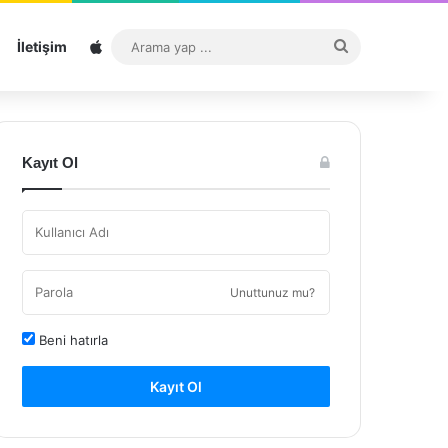
Sitemap
Arama
İletişim
yap
...
Kayıt Ol
Unuttunuz mu?
Beni hatırla
Kayıt Ol