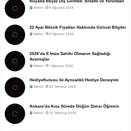
Rüyada Beyaz Diş Görmek: Anlamı ve Yorumları
Admin
8 Ağustos 2026
22 Ayar Bilezik Fiyatları Hakkında Güncel Bilgiler
Admin
8 Ağustos 2026
2026’da E İmza Sahibi Olmanın Sağladığı
Avantajlar
Admin
1 Ağustos 2026
HediyeKutusu ile Ayrıcalıklı Hediye Deneyimi
Admin
25 Temmuz 2026
Ankara’da Kısa Sürede Düğün Dansı Öğrenin
Admin
25 Temmuz 2026