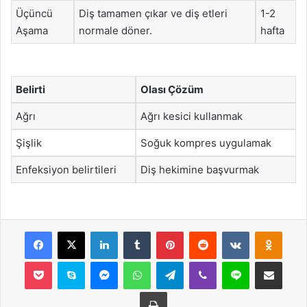
Üçüncü
Diş tamamen çıkar ve diş etleri
1-2
Aşama
normale döner.
hafta
Belirti
Olası Çözüm
Ağrı
Ağrı kesici kullanmak
Şişlik
Soğuk kompres uygulamak
Enfeksiyon belirtileri
Diş hekimine başvurmak
Facebook
X
LinkedIn
Tumblr
Pinterest
Reddit
VKontakte
Odnok
Pocket
Skype
Messenger
WhatsApp
Telegram
Viber
Line
E-Posta ile payla
Yazdır