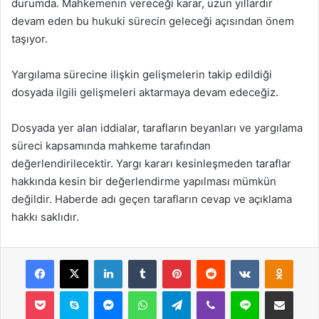
durumda. Mahkemenin vereceği karar, uzun yıllardır
devam eden bu hukuki sürecin geleceği açısından önem
taşıyor.
Yargılama sürecine ilişkin gelişmelerin takip edildiği
dosyada ilgili gelişmeleri aktarmaya devam edeceğiz.
Dosyada yer alan iddialar, tarafların beyanları ve yargılama
süreci kapsamında mahkeme tarafından
değerlendirilecektir. Yargı kararı kesinleşmeden taraflar
hakkında kesin bir değerlendirme yapılması mümkün
değildir. Haberde adı geçen tarafların cevap ve açıklama
hakkı saklıdır.
Facebook
X
LinkedIn
Tumblr
Pinterest
Reddit
VKontakte
Odnok
Pocket
Skype
Messenger
WhatsApp
Telegram
Viber
Line
E-Posta ile payla