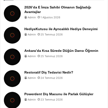
2026’da E İmza Sahibi Olmanın Sağladığı
Avantajlar
Admin
1 Ağustos 2026
HediyeKutusu ile Ayrıcalıklı Hediye Deneyimi
Admin
25 Temmuz 2026
Ankara’da Kısa Sürede Düğün Dansı Öğrenin
Admin
25 Temmuz 2026
Restoratif Diş Tedavisi Nedir?
Admin
24 Temmuz 2026
Powerdent Diş Macunu ile Parlak Gülüşler
Admin
23 Temmuz 2026