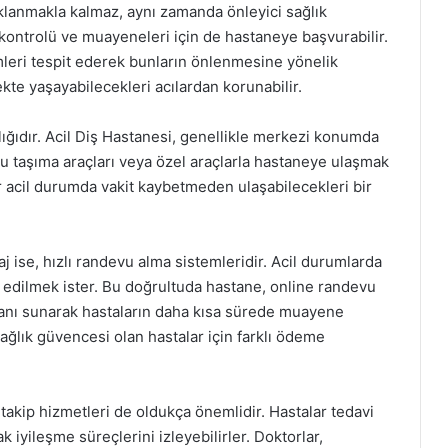
aklanmakla kalmaz, aynı zamanda önleyici sağlık
ı kontrolü ve muayeneleri için de hastaneye başvurabilir.
mleri tespit ederek bunların önlenmesine yönelik
kte yaşayabilecekleri acılardan korunabilir.
ığıdır. Acil Diş Hastanesi, genellikle merkezi konumda
plu taşıma araçları veya özel araçlarla hastaneye ulaşmak
ir acil durumda vakit kaybetmeden ulaşabilecekleri bir
j ise, hızlı randevu alma sistemleridir. Acil durumlarda
 edilmek ister. Bu doğrultuda hastane, online randevu
mkanı sunarak hastaların daha kısa sürede muayene
sağlık güvencesi olan hastalar için farklı ödeme
takip hizmetleri de oldukça önemlidir. Hastalar tedavi
k iyileşme süreçlerini izleyebilirler. Doktorlar,