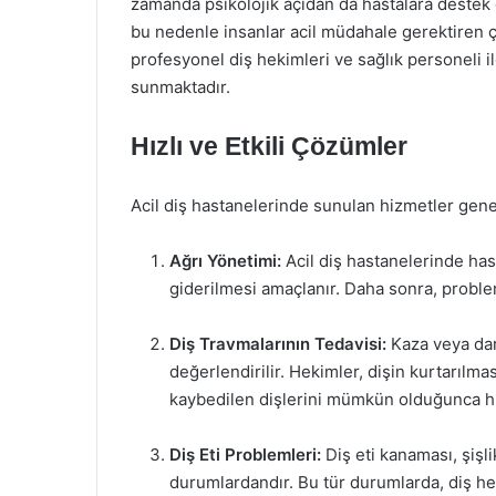
zamanda psikolojik açıdan da hastalara destek ol
bu nedenle insanlar acil müdahale gerektiren ç
profesyonel diş hekimleri ve sağlık personeli i
sunmaktadır.
Hızlı ve Etkili Çözümler
Acil diş hastanelerinde sunulan hizmetler genel
Ağrı Yönetimi:
Acil diş hastanelerinde has
giderilmesi amaçlanır. Daha sonra, problem
Diş Travmalarının Tedavisi:
Kaza veya darb
değerlendirilir. Hekimler, dişin kurtarılma
kaybedilen dişlerini mümkün olduğunca hızl
Diş Eti Problemleri:
Diş eti kanaması, şişl
durumlardandır. Bu tür durumlarda, diş he