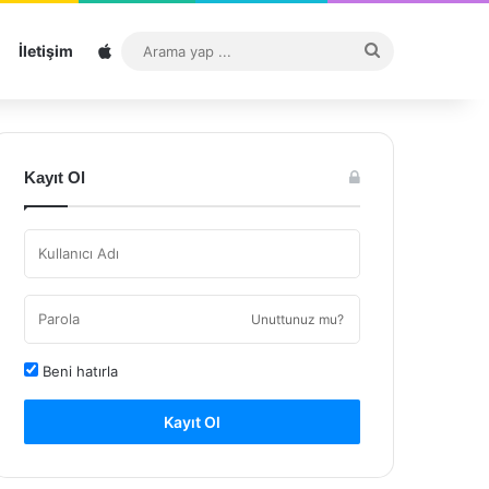
Sitemap
Arama
İletişim
yap
...
Kayıt Ol
Unuttunuz mu?
Beni hatırla
Kayıt Ol