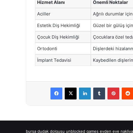
Hizmet Alanı
Önemli Noktalar
Aciller
Ağrılı durumlar için 
Estetik Diş Hekimliği
Güzel bir gülüş için
Çocuk Diş Hekimliği
Çocuklara özel teda
Ortodonti
Dişlerdeki hizalanm
İmplant Tedavisi
Kaybedilen dişlerin 
Facebook
X
LinkedIn
Tumblr
Pintere
bursa dudak dolgusu
unblocked games
evden eve nakliya