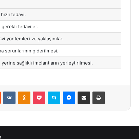
hızlı tedavi.
 gerekli tedaviler.
vi yöntemleri ve yaklaşımlar.
a sorunlarının giderilmesi.
yerine sağlıklı implantların yerleştirilmesi.
st
Reddit
VKontakte
Odnoklassniki
Pocket
Skype
Messenger
E-Posta ile paylaş
Yazdır
t