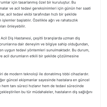
urumlar için tasarlanmış özel bir kuruluştur. Bu
anmalar ve acil tedavi gereksinimleri için günün her saati
 acil tedavi ekibi tarafından hızlı bir şekilde
şlemler başlatılır. Özellikle ağrı ve rahatsızlık
arı önleyebilir.
 Acil Diş Hastanesi, çeşitli branşlarda uzman diş
 sorunlarına dair deneyim ve bilgiye sahip olduğundan,
 en uygun tedavi yöntemleri sunulmaktadır. Bu durum,
ve acil durumların etkili bir şekilde çözülmesine
i de modern teknoloji ile donatılmış tıbbi cihazlardır.
diğer güncel ekipmanlar sayesinde hastalara en güncel
e hem tanı süreci hızlanır hem de tedavi sürecinde
çekleştirilen bu tür müdahaleler, hastaların diş sağlığını