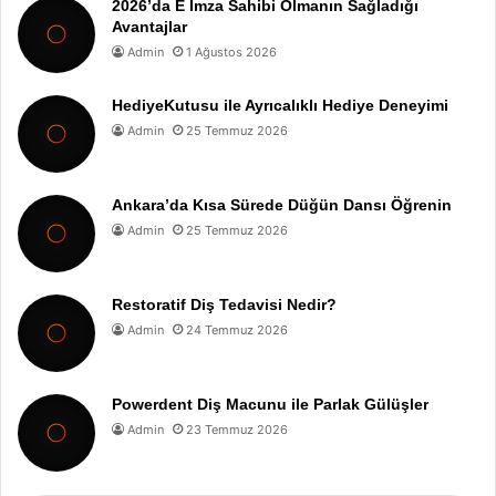
2026’da E İmza Sahibi Olmanın Sağladığı
Avantajlar
Admin
1 Ağustos 2026
HediyeKutusu ile Ayrıcalıklı Hediye Deneyimi
Admin
25 Temmuz 2026
Ankara’da Kısa Sürede Düğün Dansı Öğrenin
Admin
25 Temmuz 2026
Restoratif Diş Tedavisi Nedir?
Admin
24 Temmuz 2026
Powerdent Diş Macunu ile Parlak Gülüşler
Admin
23 Temmuz 2026