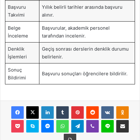
Başvuru
Yıllık belirli tarihler arasında başvuru
Takvimi
alınır.
Belge
Başvurular, akademik personel
İnceleme
tarafından incelenir.
Denklik
Geçiş sonrası derslerin denklik durumu
İşlemleri
belirlenir.
Sonuç
Başvuru sonuçları öğrencilere bildirilir.
Bildirimi
Facebook
X
LinkedIn
Tumblr
Pinterest
Reddit
VKontakte
Odnok
Pocket
Skype
Messenger
WhatsApp
Telegram
Viber
Line
E-Posta ile payla
Yazdır