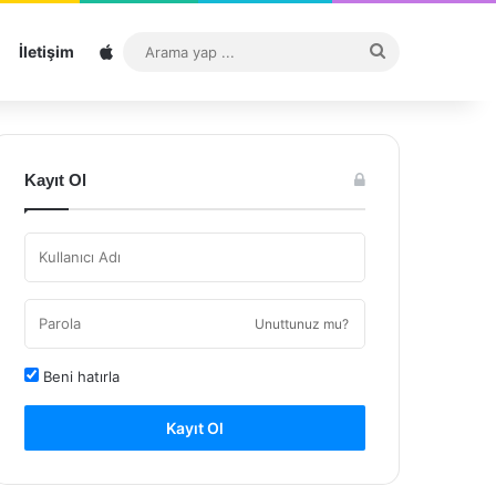
Sitemap
Arama
İletişim
yap
...
Kayıt Ol
Unuttunuz mu?
Beni hatırla
Kayıt Ol