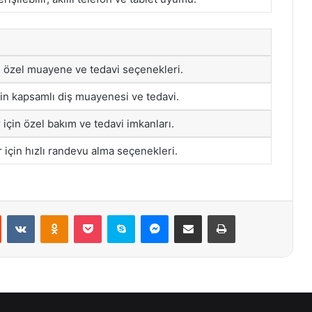
n özel muayene ve tedavi seçenekleri.
çin kapsamlı diş muayenesi ve tedavi.
r için özel bakım ve tedavi imkanları.
 için hızlı randevu alma seçenekleri.
st
Reddit
VKontakte
Odnoklassniki
Pocket
Skype
Messenger
E-Posta ile paylaş
Yazdır