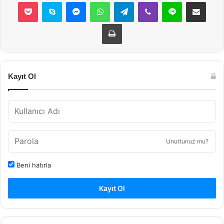
Pocket
Skype
Messenger
WhatsApp
Telegram
Viber
Line
E-Posta ile payla
Yazdır
Kayıt Ol
Unuttunuz mu?
Beni hatırla
Kayıt Ol