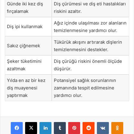
Günde iki kez diş
Diş çürümesi ve diş eti hastalıkları
fırçalamak
riskini azaltır.
Ağız içinde ulaşılması zor alanların
Diş ipi kullanmak
temizlenmesine yardımcı olur.
Tükürük akışını artırarak dişlerin
Sakız çiğnemek
temizlenmesini destekler.
Şeker tüketimini
Diş çürüğü riskini önemli ölçüde
azaltmak
düşürür.
Yılda en az bir kez
Potansiyel sağlık sorunlarının
diş muayenesi
zamanında tespit edilmesine
yaptırmak
yardımcı olur.
Facebook
X
LinkedIn
Tumblr
Pinterest
Reddit
VKontakte
Odnok