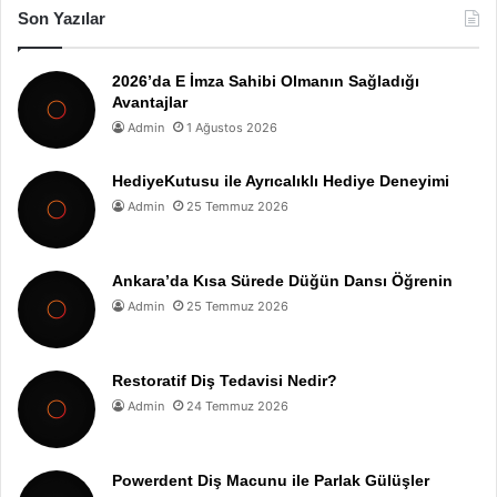
Son Yazılar
2026’da E İmza Sahibi Olmanın Sağladığı
Avantajlar
Admin
1 Ağustos 2026
HediyeKutusu ile Ayrıcalıklı Hediye Deneyimi
Admin
25 Temmuz 2026
Ankara’da Kısa Sürede Düğün Dansı Öğrenin
Admin
25 Temmuz 2026
Restoratif Diş Tedavisi Nedir?
Admin
24 Temmuz 2026
Powerdent Diş Macunu ile Parlak Gülüşler