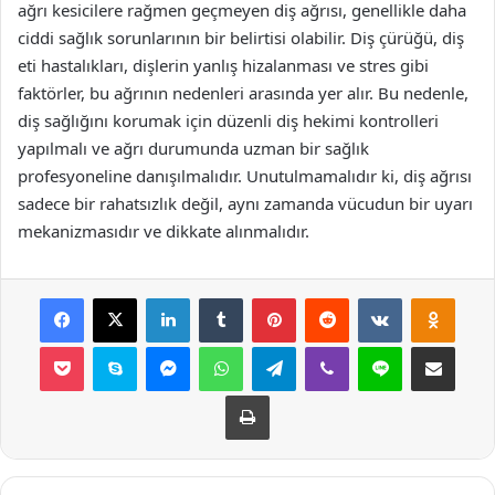
ağrı kesicilere rağmen geçmeyen diş ağrısı, genellikle daha
ciddi sağlık sorunlarının bir belirtisi olabilir. Diş çürüğü, diş
eti hastalıkları, dişlerin yanlış hizalanması ve stres gibi
faktörler, bu ağrının nedenleri arasında yer alır. Bu nedenle,
diş sağlığını korumak için düzenli diş hekimi kontrolleri
yapılmalı ve ağrı durumunda uzman bir sağlık
profesyoneline danışılmalıdır. Unutulmamalıdır ki, diş ağrısı
sadece bir rahatsızlık değil, aynı zamanda vücudun bir uyarı
mekanizmasıdır ve dikkate alınmalıdır.
Facebook
X
LinkedIn
Tumblr
Pinterest
Reddit
VKontakte
Odnok
Pocket
Skype
Messenger
WhatsApp
Telegram
Viber
Line
E-Posta ile payla
Yazdır