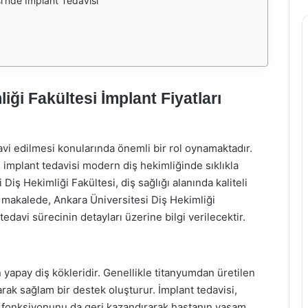
si'nde İmplant Tedavisi
iği Fakültesi İmplant Fiyatları
avi edilmesi konularında önemli bir rol oynamaktadır.
, implant tedavisi modern diş hekimliğinde sıklıkla
Diş Hekimliği Fakültesi, diş sağlığı alanında kaliteli
 makalede, Ankara Üniversitesi Diş Hekimliği
tedavi sürecinin detayları üzerine bilgi verilecektir.
n yapay diş kökleridir. Genellikle titanyumdan üretilen
rak sağlam bir destek oluşturur. İmplant tedavisi,
e fonksiyonunu da geri kazandırarak hastanın yaşam