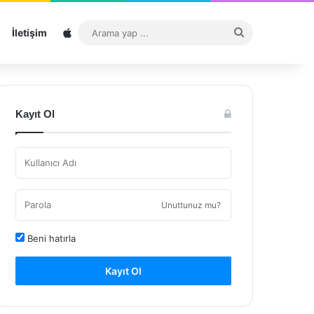
Sitemap
Arama
İletişim
yap
...
Kayıt Ol
Unuttunuz mu?
Beni hatırla
Kayıt Ol