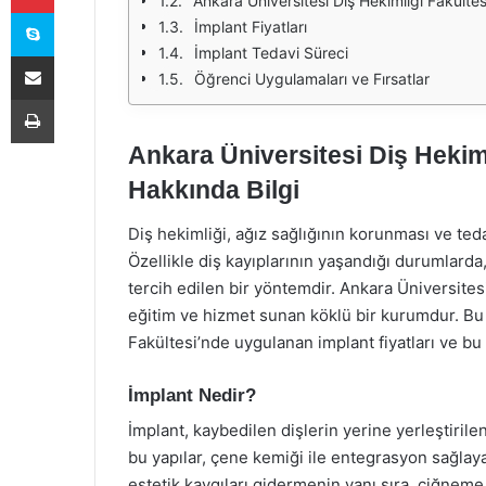
Ankara Üniversitesi Diş Hekimliği Fakülte
Skype
İmplant Fiyatları
İmplant Tedavi Süreci
E-Posta ile paylaş
Öğrenci Uygulamaları ve Fırsatlar
Yazdır
Ankara Üniversitesi Diş Hekiml
Hakkında Bilgi
Diş hekimliği, ağız sağlığının korunması ve ted
Özellikle diş kayıplarının yaşandığı durumlarda
tercih edilen bir yöntemdir. Ankara Üniversitesi 
eğitim ve hizmet sunan köklü bir kurumdur. Bu
Fakültesi’nde uygulanan implant fiyatları ve bu 
İmplant Nedir?
İmplant, kaybedilen dişlerin yerine yerleştirile
bu yapılar, çene kemiği ile entegrasyon sağlaya
estetik kaygıları gidermenin yanı sıra, çiğnem