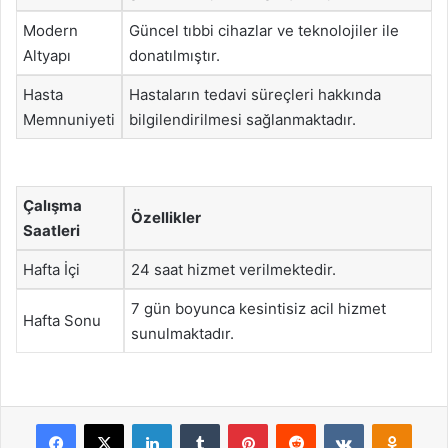
Modern
Güncel tıbbi cihazlar ve teknolojiler ile
Altyapı
donatılmıştır.
Hasta
Hastaların tedavi süreçleri hakkında
Memnuniyeti
bilgilendirilmesi sağlanmaktadır.
Çalışma
Özellikler
Saatleri
Hafta İçi
24 saat hizmet verilmektedir.
7 gün boyunca kesintisiz acil hizmet
Hafta Sonu
sunulmaktadır.
Facebook
X
LinkedIn
Tumblr
Pinterest
Reddit
VKontakte
Odnok