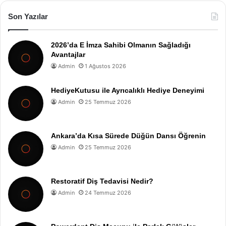
Son Yazılar
2026’da E İmza Sahibi Olmanın Sağladığı
Avantajlar
Admin
1 Ağustos 2026
HediyeKutusu ile Ayrıcalıklı Hediye Deneyimi
Admin
25 Temmuz 2026
Ankara’da Kısa Sürede Düğün Dansı Öğrenin
Admin
25 Temmuz 2026
Restoratif Diş Tedavisi Nedir?
Admin
24 Temmuz 2026