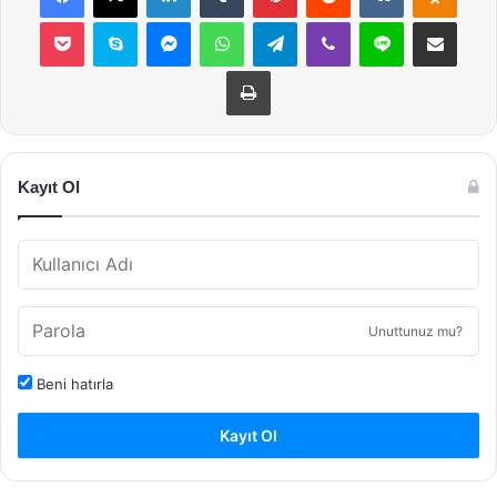
Pocket
Skype
Messenger
WhatsApp
Telegram
Viber
Line
E-Posta ile payla
Yazdır
Kayıt Ol
Unuttunuz mu?
Beni hatırla
Kayıt Ol