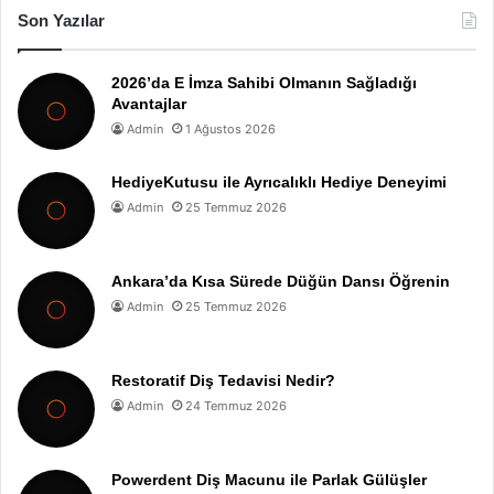
Son Yazılar
2026’da E İmza Sahibi Olmanın Sağladığı
Avantajlar
Admin
1 Ağustos 2026
HediyeKutusu ile Ayrıcalıklı Hediye Deneyimi
Admin
25 Temmuz 2026
Ankara’da Kısa Sürede Düğün Dansı Öğrenin
Admin
25 Temmuz 2026
Restoratif Diş Tedavisi Nedir?
Admin
24 Temmuz 2026
Powerdent Diş Macunu ile Parlak Gülüşler