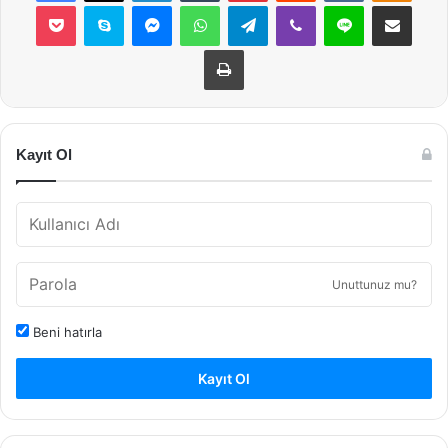
Pocket
Skype
Messenger
WhatsApp
Telegram
Viber
Line
E-Posta ile payla
Yazdır
Kayıt Ol
Unuttunuz mu?
Beni hatırla
Kayıt Ol