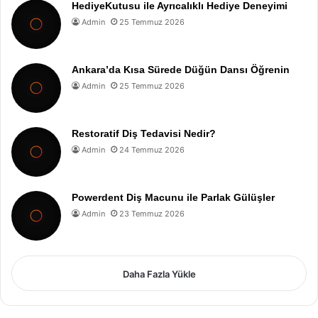
HediyeKutusu ile Ayrıcalıklı Hediye Deneyimi
Admin
25 Temmuz 2026
Ankara’da Kısa Sürede Düğün Dansı Öğrenin
Admin
25 Temmuz 2026
Restoratif Diş Tedavisi Nedir?
Admin
24 Temmuz 2026
Powerdent Diş Macunu ile Parlak Gülüşler
Admin
23 Temmuz 2026
Daha Fazla Yükle