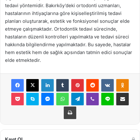
tedavi yöntemidir. Bakırköy’deki ortodonti uzmanları,
hastalarının ihtiyaçlarına göre kişiselleştirilmiş tedavi
planları oluşturarak, estetik ve fonksiyonel sonuçlar elde
etmeye çalışmaktadır. Ortodontik tedavi sürecinde,
hastaların düzenli kontrolleri yapılmakta ve tedavi süreci
hakkında bilgilendirme yapılmaktadır. Bu sayede, hastalar
hem estetik hem de sağlık açısından tatmin edici sonuçlar
elde etmektedir.
Facebook
X
LinkedIn
Tumblr
Pinterest
Reddit
VKontakte
Odnok
Pocket
Skype
Messenger
WhatsApp
Telegram
Viber
Line
E-Posta ile payla
Yazdır
Kayıt Ol