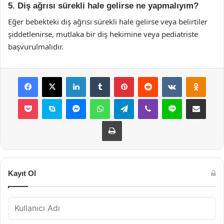
5. Diş ağrısı sürekli hale gelirse ne yapmalıyım?
Eğer bebekteki diş ağrısı sürekli hale gelirse veya belirtiler
şiddetlenirse, mutlaka bir diş hekimine veya pediatriste
başvurulmalıdır.
Facebook
X
LinkedIn
Tumblr
Pinterest
Reddit
VKontakte
Odnok
Pocket
Skype
Messenger
WhatsApp
Telegram
Viber
Line
E-Posta ile payla
Yazdır
Kayıt Ol