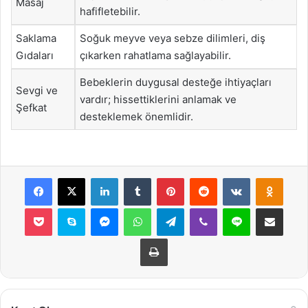
Masaj
hafifletebilir.
Saklama
Soğuk meyve veya sebze dilimleri, diş
Gıdaları
çıkarken rahatlama sağlayabilir.
Bebeklerin duygusal desteğe ihtiyaçları
Sevgi ve
vardır; hissettiklerini anlamak ve
Şefkat
desteklemek önemlidir.
Facebook
X
LinkedIn
Tumblr
Pinterest
Reddit
VKontakte
Odnok
Pocket
Skype
Messenger
WhatsApp
Telegram
Viber
Line
E-Posta ile payla
Yazdır