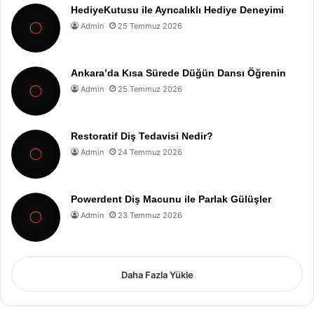
HediyeKutusu ile Ayrıcalıklı Hediye Deneyimi
Admin
25 Temmuz 2026
Ankara’da Kısa Sürede Düğün Dansı Öğrenin
Admin
25 Temmuz 2026
Restoratif Diş Tedavisi Nedir?
Admin
24 Temmuz 2026
Powerdent Diş Macunu ile Parlak Gülüşler
Admin
23 Temmuz 2026
Daha Fazla Yükle