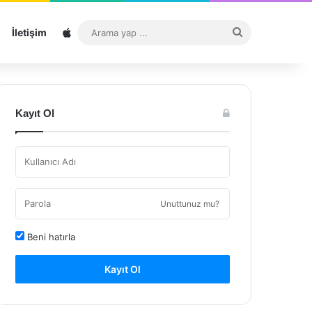
Sitemap
Arama
İletişim
yap
...
Kayıt Ol
Unuttunuz mu?
Beni hatırla
Kayıt Ol