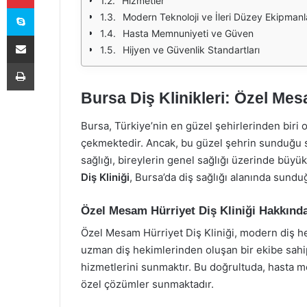
Hizmetler
Skype
Modern Teknoloji ve İleri Düzey Ekipmanl
Hasta Memnuniyeti ve Güven
E-Posta ile paylaş
Hijyen ve Güvenlik Standartları
Yazdır
Bursa Diş Klinikleri: Özel Mesa
Bursa, Türkiye’nin en güzel şehirlerinden biri o
çekmektedir. Ancak, bu güzel şehrin sunduğu sa
sağlığı, bireylerin genel sağlığı üzerinde büyük
Diş Kliniği
, Bursa’da diş sağlığı alanında sundu
Özel Mesam Hürriyet Diş Kliniği Hakkınd
Özel Mesam Hürriyet Diş Kliniği, modern diş he
uzman diş hekimlerinden oluşan bir ekibe sahipti
hizmetlerini sunmaktır. Bu doğrultuda, hasta me
özel çözümler sunmaktadır.