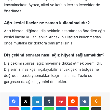
kaçınılmalıdır. Ayrıca, alkol ve kafein içeren içecekler de
önerilmez.
Ağrı kesici ilaçlar ne zaman kullanılmalıdır?
Ağrı hissedildiğinde, diş hekiminiz tarafından önerilen ağrı
kesici ilaçlar kullanılabilir. Ancak, bu ilaçları kullanmadan
önce mutlaka bir doktora danışmalısınız.
Diş çekimi sonrası nasıl ağız hijyeni sağlanmalıdır?
Diş çekimi sonrası ağız hijyenine dikkat etmek önemlidir.
Dişlerinizi nazikçe fırçalayabilir, ancak çekim bölgesine
doğrudan baskı yapmaktan kaçınmalısınız. Tuzlu su
gargarası da ağız hijyenini destekler.
Facebook
X
LinkedIn
Tumblr
Pinterest
Reddit
VKontakte
Odnok
Pocket
Skype
Messenger
WhatsApp
Telegram
Viber
Line
E-Posta ile payla