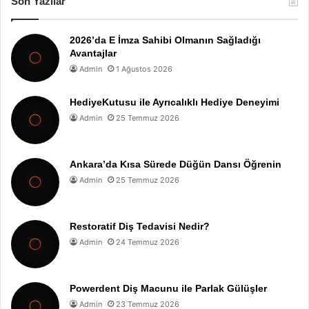
Son Yazılar
2026’da E İmza Sahibi Olmanın Sağladığı
Avantajlar
Admin
1 Ağustos 2026
HediyeKutusu ile Ayrıcalıklı Hediye Deneyimi
Admin
25 Temmuz 2026
Ankara’da Kısa Sürede Düğün Dansı Öğrenin
Admin
25 Temmuz 2026
Restoratif Diş Tedavisi Nedir?
Admin
24 Temmuz 2026
Powerdent Diş Macunu ile Parlak Gülüşler
Admin
23 Temmuz 2026