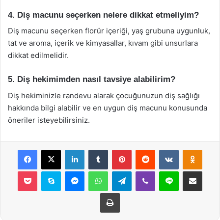
4. Diş macunu seçerken nelere dikkat etmeliyim?
Diş macunu seçerken florür içeriği, yaş grubuna uygunluk,
tat ve aroma, içerik ve kimyasallar, kıvam gibi unsurlara
dikkat edilmelidir.
5. Diş hekimimden nasıl tavsiye alabilirim?
Diş hekiminizle randevu alarak çocuğunuzun diş sağlığı
hakkında bilgi alabilir ve en uygun diş macunu konusunda
öneriler isteyebilirsiniz.
Facebook
X
LinkedIn
Tumblr
Pinterest
Reddit
VKontakte
Odnok
Pocket
Skype
Messenger
WhatsApp
Telegram
Viber
Line
E-Posta ile payla
Yazdır