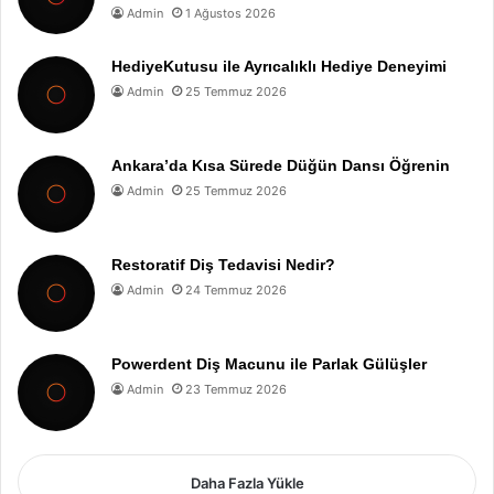
Admin
1 Ağustos 2026
HediyeKutusu ile Ayrıcalıklı Hediye Deneyimi
Admin
25 Temmuz 2026
Ankara’da Kısa Sürede Düğün Dansı Öğrenin
Admin
25 Temmuz 2026
Restoratif Diş Tedavisi Nedir?
Admin
24 Temmuz 2026
Powerdent Diş Macunu ile Parlak Gülüşler
Admin
23 Temmuz 2026
Daha Fazla Yükle