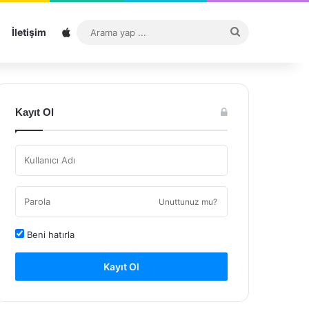
Sitemap
Arama
İletişim
yap
...
Kayıt Ol
Unuttunuz mu?
Beni hatırla
Kayıt Ol