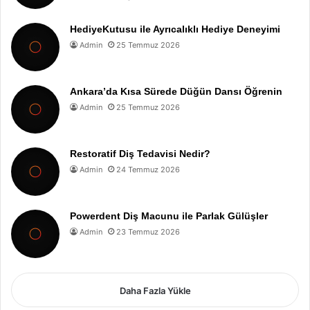
HediyeKutusu ile Ayrıcalıklı Hediye Deneyimi
Admin
25 Temmuz 2026
Ankara’da Kısa Sürede Düğün Dansı Öğrenin
Admin
25 Temmuz 2026
Restoratif Diş Tedavisi Nedir?
Admin
24 Temmuz 2026
Powerdent Diş Macunu ile Parlak Gülüşler
Admin
23 Temmuz 2026
Daha Fazla Yükle