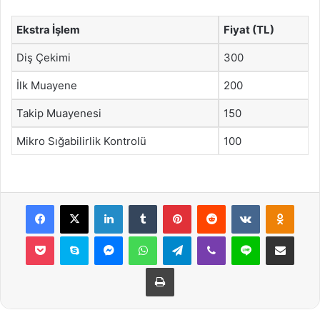
Ekstra İşlem
Fiyat (TL)
Diş Çekimi
300
İlk Muayene
200
Takip Muayenesi
150
Mikro Sığabilirlik Kontrolü
100
Facebook
X
LinkedIn
Tumblr
Pinterest
Reddit
VKontakte
Odnok
Pocket
Skype
Messenger
WhatsApp
Telegram
Viber
Line
E-Posta ile payla
Yazdır