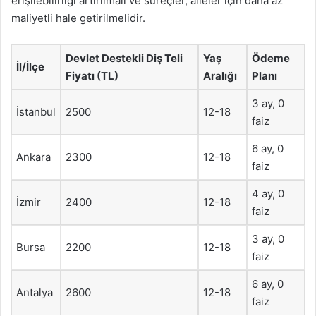
erişilebilirliği artırılmalı ve süreçler, aileler için daha az
maliyetli hale getirilmelidir.
Devlet Destekli Diş Teli
Yaş
Ödeme
İl/İlçe
Fiyatı (TL)
Aralığı
Planı
3 ay, 0
İstanbul
2500
12-18
faiz
6 ay, 0
Ankara
2300
12-18
faiz
4 ay, 0
İzmir
2400
12-18
faiz
3 ay, 0
Bursa
2200
12-18
faiz
6 ay, 0
Antalya
2600
12-18
faiz