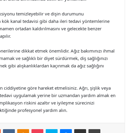
eksiyonu temizleyebilir ve dişin durumunu
a kök kanal tedavisi gibi daha ileri tedavi yöntemlerine
tamamen ortadan kaldırılmasını ve gelecekte benzer
pılır.
nerilerine dikkat etmek önemlidir. Ağız bakımınızı ihmal
amak ve sağlıklı bir diyet sürdürmek, diş sağlığınızı
mek gibi alışkanlıklardan kaçınmak da ağız sağlığını
 ciddiyetine göre hareket etmelisiniz. Ağrı, şişlik veya
ize tedavi uygulamak yerine bir uzmandan yardım almak en
ikasyon riskini azaltır ve iyileşme sürecinizi
ektiğinde profesyonel yardım alın.
st
Reddit
VKontakte
Odnoklassniki
Pocket
Skype
Messenger
E-Posta ile paylaş
Yazdır