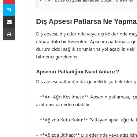
Skype
E-Posta ile paylaş
Diş Apsesi Patlarsa Ne Yapma
Yazdır
Diş apsesi, diş etlerinde veya diş köklerinde m
iltihap dolu bir keseciktir. Apsenin patlaması, ge
durum ciddi sağlık sorunlarına yol açabilir. Pek
bilmeniz gerekenler.
Apsenin Patladığını Nasıl Anlarız?
Diş apsesi patladığında, genellikle şu belirtiler g
– **Ani Ağrı Kesilmesi:** Apsenin patlaması, için
azalmasına neden olabilir.
– **Ağızda Kötü Koku:** Patlayan apse, ağızda k
– **Ağızda İltihap:** Diş etlerinde veya ağız içinde