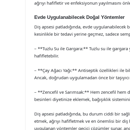
ağrıyı hafifletir ve enfeksiyonun yayılmasını önle
Evde Uygulanabilecek Doğal Yöntemler
Diş apsesi patladığında, evde uygulanabilecek 
kesinlikle bir tedavi yerine geçmez, sadece semp
– **Tuzlu Su ile Gargara:** Tuzlu su ile gargara y
hafifletebilir.
– **Çay Ağacı Yağı:** Antiseptik özellikleri ile bi
Ancak, doğrudan uygulamadan önce bir taşıyıcı ya
– **Zencefil ve Sarımsak:** Hem zencefil hem de 
besinleri diyetinize eklemek, bağışıklık sistemini
Diş apsesi patladığında, bu durum ciddi bir sağlı
etmek, ağrıyı hafifletmek ve en önemlisi bir di
uygulanan yöntemler geçici çözümler sunar, anca