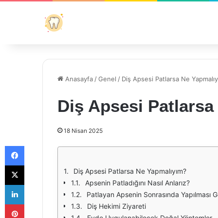
Anasayfa
/
Genel
/
Diş Apsesi Patlarsa Ne Yapmalı
Diş Apsesi Patlars
18 Nisan 2025
Facebook
X
Diş Apsesi Patlarsa Ne Yapmalıyım?
Apsenin Patladığını Nasıl Anlarız?
LinkedIn
Patlayan Apsenin Sonrasında Yapılması G
Pinterest
Diş Hekimi Ziyareti
Evde Uygulanabilecek Doğal Yöntemler