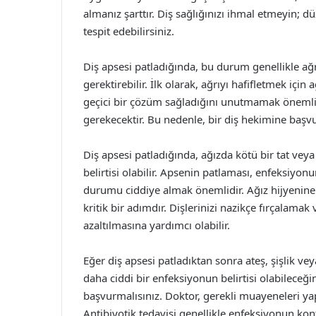
almanız şarttır. Diş sağlığınızı ihmal etmeyin; dü
tespit edebilirsiniz.
Diş apsesi patladığında, bu durum genellikle ağrı 
gerektirebilir. İlk olarak, ağrıyı hafifletmek için a
geçici bir çözüm sağladığını unutmamak önemli
gerekecektir. Bu nedenle, bir diş hekimine başv
Diş apsesi patladığında, ağızda kötü bir tat vey
belirtisi olabilir. Apsenin patlaması, enfeksiyo
durumu ciddiye almak önemlidir. Ağız hijyenine
kritik bir adımdır. Dişlerinizi nazikçe fırçalamak
azaltılmasına yardımcı olabilir.
Eğer diş apsesi patladıktan sonra ateş, şişlik ve
daha ciddi bir enfeksiyonun belirtisi olabileceğ
başvurmalısınız. Doktor, gerekli muayeneleri ya
Antibiyotik tedavisi genellikle enfeksiyonun kont