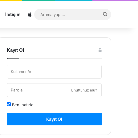
Sitemap
Arama
İletişim
yap
...
Kayıt Ol
Unuttunuz mu?
Beni hatırla
Kayıt Ol