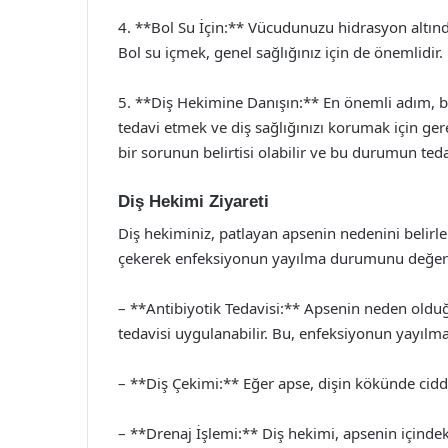
4. **Bol Su İçin:** Vücudunuzu hidrasyon altınd
Bol su içmek, genel sağlığınız için de önemlidir.
5. **Diş Hekimine Danışın:** En önemli adım, b
tedavi etmek ve diş sağlığınızı korumak için gere
bir sorunun belirtisi olabilir ve bu durumun ted
Diş Hekimi Ziyareti
Diş hekiminiz, patlayan apsenin nedenini belirl
çekerek enfeksiyonun yayılma durumunu değerlendi
– **Antibiyotik Tedavisi:** Apsenin neden olduğ
tedavisi uygulanabilir. Bu, enfeksiyonun yayılma
– **Diş Çekimi:** Eğer apse, dişin kökünde ciddi
– **Drenaj İşlemi:** Diş hekimi, apsenin içindeki