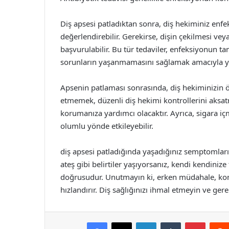
Diş apsesi patladıktan sonra, diş hekiminiz enf
değerlendirebilir. Gerekirse, dişin çekilmesi vey
başvurulabilir. Bu tür tedaviler, enfeksiyonun 
sorunların yaşanmamasını sağlamak amacıyla ya
Apsenin patlaması sonrasında, diş hekiminizin ö
etmemek, düzenli diş hekimi kontrollerini aksatm
korumanıza yardımcı olacaktır. Ayrıca, sigara iç
olumlu yönde etkileyebilir.
diş apsesi patladığında yaşadığınız semptomların
ateş gibi belirtiler yaşıyorsanız, kendi kendin
doğrusudur. Unutmayın ki, erken müdahale, kompl
hızlandırır. Diş sağlığınızı ihmal etmeyin ve ger
Facebook
X
LinkedIn
Tumblr
Pintere