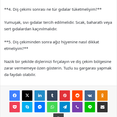
**4. Diş çekimi sonrası ne tür gıdalar tüketmeliyim?**
Yumuşak, sıvı gıdalar tercih edilmelidir. Sıcak, baharatlı veya
sert gıdalardan kaçınılmalıdır.
**5. Diş çekiminden sonra ağız hijyenine nasıl dikkat
etmeliyim?**
Nazik bir şekilde dişlerinizi fırçalayın ve diş çekim bölgesine
zarar vermemeye özen gösterin. Tuzlu su gargarası yapmak
da faydalı olabilir.
Facebook
X
LinkedIn
Tumblr
Pinterest
Reddit
VKontakte
Odnok
Pocket
Skype
Messenger
WhatsApp
Telegram
Viber
Line
E-Posta ile payla
Yazdır