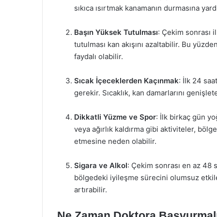
sıkıca ısırtmak kanamanın durmasına yardım
Başın Yüksek Tutulması
: Çekim sonrası i
tutulması kan akışını azaltabilir. Bu yüzd
faydalı olabilir.
Sıcak İçeceklerden Kaçınmak
: İlk 24 sa
gerekir. Sıcaklık, kan damarlarını genişlet
Dikkatli Yüzme ve Spor
: İlk birkaç gün y
veya ağırlık kaldırma gibi aktiviteler, bö
etmesine neden olabilir.
Sigara ve Alkol
: Çekim sonrası en az 48 s
bölgedeki iyileşme sürecini olumsuz etkil
artırabilir.
Ne Zaman Doktora Başvurmal