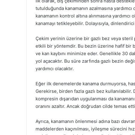
İlk olarak, diş çekiminden sonra hasta destekle
tutulduğunda kanamanın azalmasına yardımcı ol
kanamanın kontrol altına alınmasına yardımcı ol
kanamayı tetikleyebilir. Dolayısıyla, dinlendiri
Çekim yerinin üzerine bir gazlı bez veya steri
etkili bir yöntemdir. Bu bezin üzerine hafif bi
ve kan kaybını minimize eder. Genellikle 30 d
yol açacaktır. Bu süre zarfında gazlı bezin değ
yardımcı olacaktır.
Eğer ilk denemelerde kanama durmuyorsa, hasta
Gerekirse, birden fazla gazlı bez kullanılabilir
kompresin dışarıdan uygulanması da kanamanın a
oranını azaltır. Ancak doğrudan cilde temas ettir
Ayrıca, kanamanın önlenmesi adına bazı davranış 
maddelerden kaçınılması, iyileşme sürecini hız