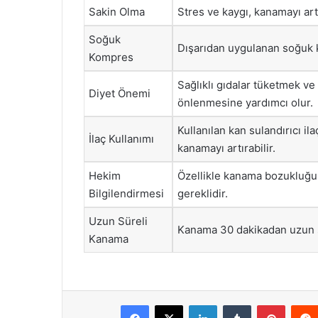
Sakin Olma
Stres ve kaygı, kanamayı art
Soğuk
Dışarıdan uygulanan soğuk k
Kompres
Sağlıklı gıdalar tüketmek ve
Diyet Önemi
önlenmesine yardımcı olur.
Kullanılan kan sulandırıcı il
İlaç Kullanımı
kanamayı artırabilir.
Hekim
Özellikle kanama bozukluğu 
Bilgilendirmesi
gereklidir.
Uzun Süreli
Kanama 30 dakikadan uzun s
Kanama
Facebook
X
LinkedIn
Tumblr
Pintere