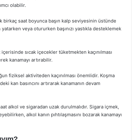
cı olabilir.
lk birkaç saat boyunca başın kalp seviyesinin üstünde
en yatarken veya otururken başınızı yastıkla desteklemek
at içerisinde sıcak içecekler tüketmekten kaçınılması
erek kanamayı artırabilir.
oğun fiziksel aktiviteden kaçınılması önemlidir. Koşma
lgedeki kan basıncını artırarak kanamanın devam
aat alkol ve sigaradan uzak durulmalıdır. Sigara içmek,
eyebilirken, alkol kanın pıhtılaşmasını bozarak kanamayı
ıyım?