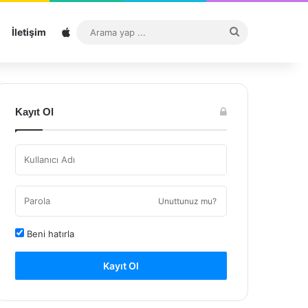
Sitemap
Arama
İletişim
yap
...
Kayıt Ol
Unuttunuz mu?
Beni hatırla
Kayıt Ol