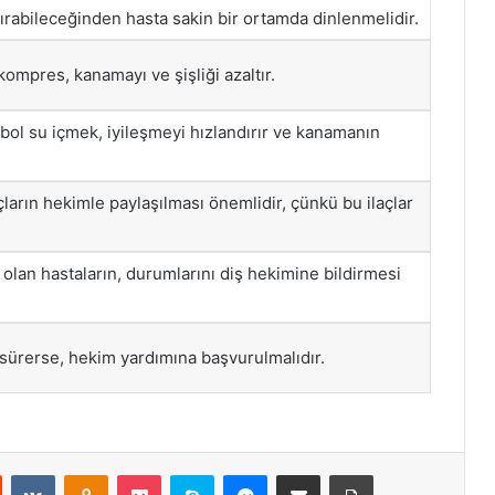
ırabileceğinden hasta sakin bir ortamda dinlenmelidir.
ompres, kanamayı ve şişliği azaltır.
 bol su içmek, iyileşmeyi hızlandırır ve kanamanın
açların hekimle paylaşılması önemlidir, çünkü bu ilaçlar
olan hastaların, durumlarını diş hekimine bildirmesi
ürerse, hekim yardımına başvurulmalıdır.
st
Reddit
VKontakte
Odnoklassniki
Pocket
Skype
Messenger
E-Posta ile paylaş
Yazdır