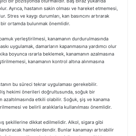
yici bir pozisyonda oturmalıdır. Baş biraz yukarıda
ur. Ayrıca, hastanın sakin olması ve hareket etmemesi,
ur. Stres ve kaygı durumları, kan basıncını artırarak
ci bir ortamda bulunmak önemlidir.
l pamuk yerleştirilmesi, kanamanın durdurulmasında
r baskı uygulamak, damarların kapanmasına yardımcı olur
akika boyunca ısrarla beklemek, kanamanın azalmasına
iştirilmemesi, kanamanın kontrol altına alınmasına
nın bu süreci tekrar uygulaması gerekebilir.
. Diş hekimi önerileri doğrultusunda, soğuk bir
zaltılmasında etkili olabilir. Soğuk, şiş ve kanama
ilmemesi ve belirli aralıklarla kullanılması önemlidir.
şekillerine dikkat edilmelidir. Alkol, sigara gibi
landıracak hamlelerdendir. Bunlar kanamayı artırabilir