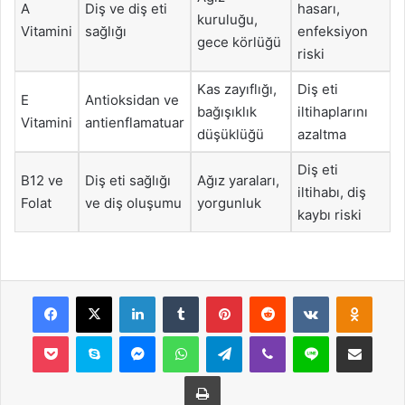
A
Diş ve diş eti
hasarı,
kuruluğu,
Vitamini
sağlığı
enfeksiyon
gece körlüğü
riski
Kas zayıflığı,
Diş eti
E
Antioksidan ve
bağışıklık
iltihaplarını
Vitamini
antienflamatuar
düşüklüğü
azaltma
Diş eti
B12 ve
Diş eti sağlığı
Ağız yaraları,
iltihabı, diş
Folat
ve diş oluşumu
yorgunluk
kaybı riski
Facebook
X
LinkedIn
Tumblr
Pinterest
Reddit
VKontakte
Odnok
Pocket
Skype
Messenger
WhatsApp
Telegram
Viber
Line
E-Posta ile payla
Yazdır