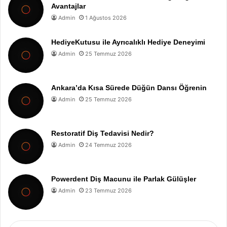
Avantajlar
Admin
1 Ağustos 2026
HediyeKutusu ile Ayrıcalıklı Hediye Deneyimi
Admin
25 Temmuz 2026
Ankara’da Kısa Sürede Düğün Dansı Öğrenin
Admin
25 Temmuz 2026
Restoratif Diş Tedavisi Nedir?
Admin
24 Temmuz 2026
Powerdent Diş Macunu ile Parlak Gülüşler
Admin
23 Temmuz 2026