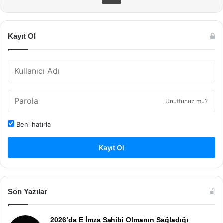
Kayıt Ol
Unuttunuz mu?
Beni hatırla
Kayıt Ol
Son Yazılar
2026’da E İmza Sahibi Olmanın Sağladığı