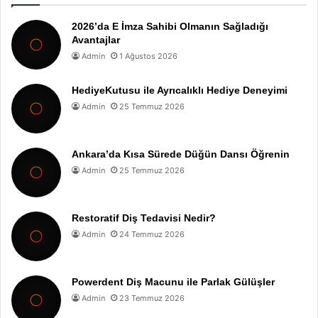
2026’da E İmza Sahibi Olmanın Sağladığı
Avantajlar
Admin
1 Ağustos 2026
HediyeKutusu ile Ayrıcalıklı Hediye Deneyimi
Admin
25 Temmuz 2026
Ankara’da Kısa Sürede Düğün Dansı Öğrenin
Admin
25 Temmuz 2026
Restoratif Diş Tedavisi Nedir?
Admin
24 Temmuz 2026
Powerdent Diş Macunu ile Parlak Gülüşler
Admin
23 Temmuz 2026