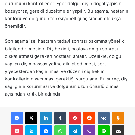
durumunu kontrol eder. Eğer dolgu, dişin doğal yapısını
bozuyorsa, gerekli düzeltmeler yapılır. Bu aşama, hastanın
konforu ve dolgunun fonksiyonelliği açısından oldukça
önemlidir.
Son aşama ise, hastanın tedavi sonrası bakımına yönelik
bilgilendirilmesidir. Diş hekimi, hastaya dolgu sonrası
dikkat etmesi gereken noktaları anlatır. Özellikle, dolgu
yapılan dişin hassasiyetine dikkat edilmesi, sert
yiyeceklerden kaçınılması ve düzenli diş hekimi
kontrollerinin yapılması gerektiği vurgulanır. Bu süreç, diş
sağlığının korunması ve dolgunun uzun ömürlü olması
açısından kritik bir adımdır.
Facebook
X
LinkedIn
Tumblr
Pinterest
Reddit
VKontakte
Odnok
Pocket
Skype
Messenger
WhatsApp
Telegram
Viber
Line
E-Posta ile payla