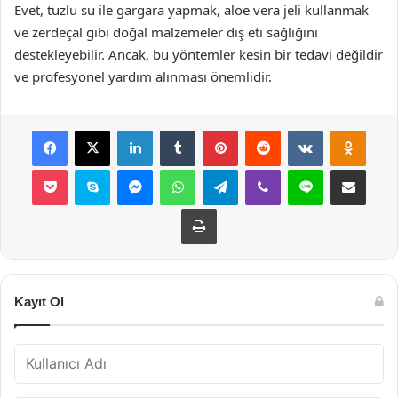
Evet, tuzlu su ile gargara yapmak, aloe vera jeli kullanmak
ve zerdeçal gibi doğal malzemeler diş eti sağlığını
destekleyebilir. Ancak, bu yöntemler kesin bir tedavi değildir
ve profesyonel yardım alınması önemlidir.
Facebook
X
LinkedIn
Tumblr
Pinterest
Reddit
VKontakte
Odnok
Pocket
Skype
Messenger
WhatsApp
Telegram
Viber
Line
E-Posta ile payla
Yazdır
Kayıt Ol