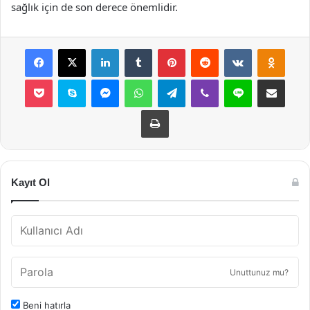
sağlık için de son derece önemlidir.
Facebook
X
LinkedIn
Tumblr
Pinterest
Reddit
VKontakte
Odnok
Pocket
Skype
Messenger
WhatsApp
Telegram
Viber
Line
E-Posta ile payla
Yazdır
Kayıt Ol
Unuttunuz mu?
Beni hatırla