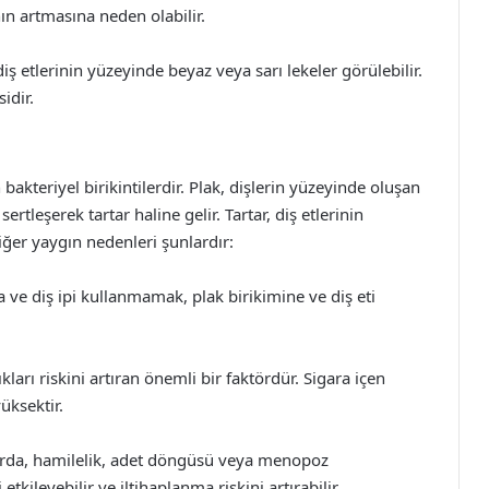
ın artmasına neden olabilir.
iş etlerinin yüzeyinde beyaz veya sarı lekeler görülebilir.
idir.
n bakteriyel birikintilerdir. Plak, dişlerin yüzeyinde oluşan
tleşerek tartar haline gelir. Tartar, diş etlerinin
 diğer yaygın nedenleri şunlardır:
ma ve diş ipi kullanmamak, plak birikimine ve diş eti
kları riskini artıran önemli bir faktördür. Sigara içen
yüksektir.
larda, hamilelik, adet döngüsü veya menopoz
tkileyebilir ve iltihaplanma riskini artırabilir.