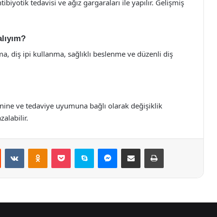
antibiyotik tedavisi ve ağız gargaraları ile yapılır. Gelişmiş
alıyım?
ama, diş ipi kullanma, sağlıklı beslenme ve düzenli diş
jyenine ve tedaviye uyumuna bağlı olarak değişiklik
zalabilir.
st
Reddit
VKontakte
Odnoklassniki
Pocket
Skype
Messenger
E-Posta ile paylaş
Yazdır