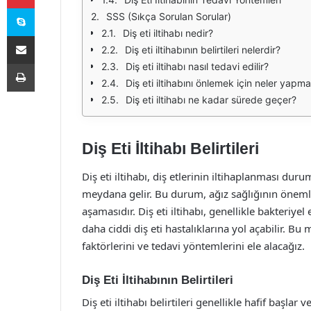
Skype
SSS (Sıkça Sorulan Sorular)
Diş eti iltihabı nedir?
E-Posta ile paylaş
Diş eti iltihabının belirtileri nelerdir?
Yazdır
Diş eti iltihabı nasıl tedavi edilir?
Diş eti iltihabını önlemek için neler yapma
Diş eti iltihabı ne kadar sürede geçer?
Diş Eti İltihabı Belirtileri
Diş eti iltihabı, diş etlerinin iltihaplanması dur
meydana gelir. Bu durum, ağız sağlığının önemli b
aşamasıdır. Diş eti iltihabı, genellikle bakteriy
daha ciddi diş eti hastalıklarına yol açabilir. Bu m
faktörlerini ve tedavi yöntemlerini ele alacağız.
Diş Eti İltihabının Belirtileri
Diş eti iltihabı belirtileri genellikle hafif başlar 