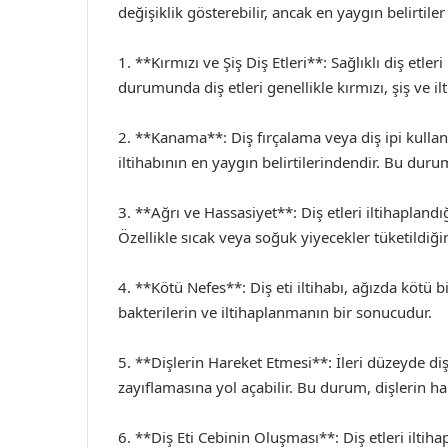
değişiklik gösterebilir, ancak en yaygın belirtiler
1. **Kırmızı ve Şiş Diş Etleri**: Sağlıklı diş etler
durumunda diş etleri genellikle kırmızı, şiş ve il
2. **Kanama**: Diş fırçalama veya diş ipi kulla
iltihabının en yaygın belirtilerindendir. Bu durum,
3. **Ağrı ve Hassasiyet**: Diş etleri iltihaplandı
Özellikle sıcak veya soğuk yiyecekler tüketildiğin
4. **Kötü Nefes**: Diş eti iltihabı, ağızda kötü 
bakterilerin ve iltihaplanmanın bir sonucudur.
5. **Dişlerin Hareket Etmesi**: İleri düzeyde diş 
zayıflamasına yol açabilir. Bu durum, dişlerin h
6. **Diş Eti Cebinin Oluşması**: Diş etleri iltihap