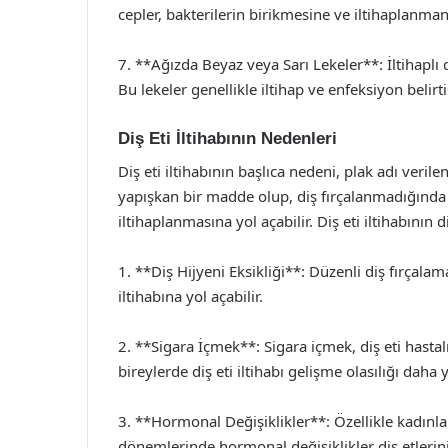
cepler, bakterilerin birikmesine ve iltihaplanman
7. **Ağızda Beyaz veya Sarı Lekeler**: İltihaplı d
Bu lekeler genellikle iltihap ve enfeksiyon belirtis
Diş Eti İltihabının Nedenleri
Diş eti iltihabının başlıca nedeni, plak adı verile
yapışkan bir madde olup, diş fırçalanmadığında ser
iltihaplanmasına yol açabilir. Diş eti iltihabının
1. **Diş Hijyeni Eksikliği**: Düzenli diş fırçala
iltihabına yol açabilir.
2. **Sigara İçmek**: Sigara içmek, diş eti hastalı
bireylerde diş eti iltihabı gelişme olasılığı daha 
3. **Hormonal Değişiklikler**: Özellikle kadın
dönemlerinde hormonal değişiklikler diş etlerini e