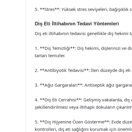
5. **Stres**: Yüksek stres seviyeleri, bağışıklık sis
Diş Eti İltihabının Tedavi Yöntemleri
Diş eti iltihabının tedavisi genellikle diş hekimi 
1. **Diş Temizliği**: Diş hekimi, dişlerinizi ve d
tartarı temizler.
2. **Antibiyotik Tedavisi**: İleri düzeyde diş eti
3. **Ağız Gargaraları**: Antiseptik ağız gargarala
4. **Diş Eti Cerrahisi**: Gelişmiş vakalarda, diş e
şekillendirilmesi veya iltihaplı dokuların çıkarıl
5. **Diş Hijyenine Özen Gösterme**: Evde düzenl
kontrolleri, diş eti sağlığını korumak için önemli