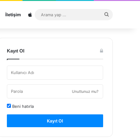
Sitemap
Arama
İletişim
yap
...
Kayıt Ol
Unuttunuz mu?
Beni hatırla
Kayıt Ol