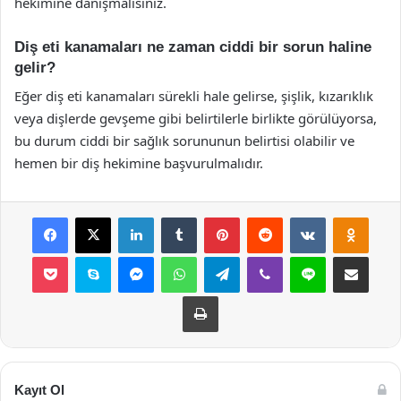
hekimine danışmalısınız.
Diş eti kanamaları ne zaman ciddi bir sorun haline
gelir?
Eğer diş eti kanamaları sürekli hale gelirse, şişlik, kızarıklık
veya dişlerde gevşeme gibi belirtilerle birlikte görülüyorsa,
bu durum ciddi bir sağlık sorununun belirtisi olabilir ve
hemen bir diş hekimine başvurulmalıdır.
Facebook
X
LinkedIn
Tumblr
Pinterest
Reddit
VKontakte
Odnok
Pocket
Skype
Messenger
WhatsApp
Telegram
Viber
Line
E-Posta ile payla
Yazdır
Kayıt Ol