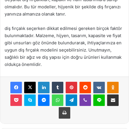
olmalıdır. Bu tür modeller, hijyenik bir şekilde diş fırçanızı
yanınıza almanıza olanak tanır.
diş fırçalık seçerken dikkat edilmesi gereken birçok faktör
bulunmaktadır. Malzeme, hijyen, tasarım, kapasite ve fiyat
gibi unsurları göz önünde bulundurarak, ihtiyaçlarınıza en
uygun diş fırçalık modelini seçebilirsiniz. Unutmayın,
sağlıklı bir ağız ve diş yapısı için doğru ürünleri kullanmak
oldukça önemlidir.
Facebook
X
LinkedIn
Tumblr
Pinterest
Reddit
VKontakte
Odnok
Pocket
Skype
Messenger
WhatsApp
Telegram
Viber
Line
E-Posta ile payla
Yazdır