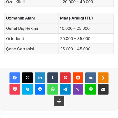
Özel Klinik
20.000 – 40.000
Uzmanlık Alanı
Maaş Aralığı (TL)
Genel Diş Hekimi
10.000 – 25.000
Ortodonti
20.000 – 35.000
Çene Cerrahisi
25.000 – 45.000
Facebook
X
LinkedIn
Tumblr
Pinterest
Reddit
VKontakte
Odnok
Pocket
Skype
Messenger
WhatsApp
Telegram
Viber
Line
E-Posta ile payla
Yazdır