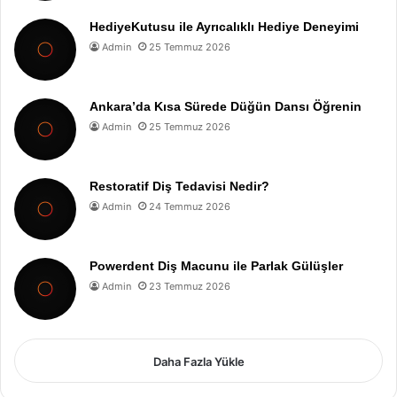
HediyeKutusu ile Ayrıcalıklı Hediye Deneyimi
Admin
25 Temmuz 2026
Ankara’da Kısa Sürede Düğün Dansı Öğrenin
Admin
25 Temmuz 2026
Restoratif Diş Tedavisi Nedir?
Admin
24 Temmuz 2026
Powerdent Diş Macunu ile Parlak Gülüşler
Admin
23 Temmuz 2026
Daha Fazla Yükle