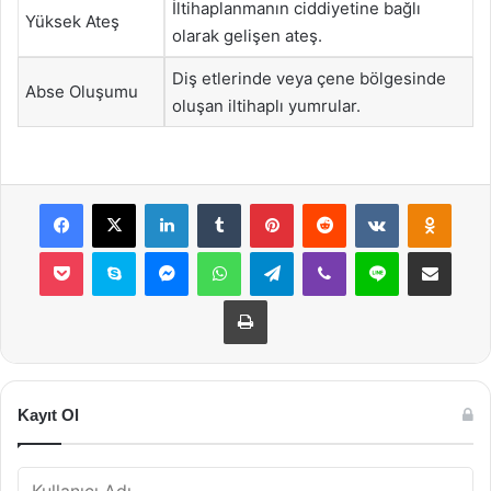
İltihaplanmanın ciddiyetine bağlı
Yüksek Ateş
olarak gelişen ateş.
Diş etlerinde veya çene bölgesinde
Abse Oluşumu
oluşan iltihaplı yumrular.
Facebook
X
LinkedIn
Tumblr
Pinterest
Reddit
VKontakte
Odnok
Pocket
Skype
Messenger
WhatsApp
Telegram
Viber
Line
E-Posta ile payla
Yazdır
Kayıt Ol