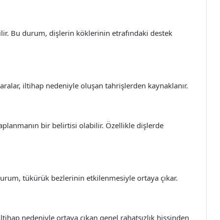
ilir. Bu durum, dişlerin köklerinin etrafındaki destek
 yaralar, iltihap nedeniyle oluşan tahrişlerden kaynaklanır.
planmanın bir belirtisi olabilir. Özellikle dişlerde
durum, tükürük bezlerinin etkilenmesiyle ortaya çıkar.
 iltihap nedeniyle ortaya çıkan genel rahatsızlık hissinden