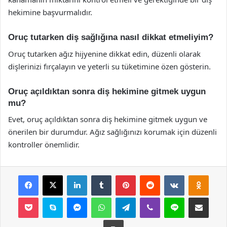
hekimine başvurmalıdır.
Oruç tutarken diş sağlığına nasıl dikkat etmeliyim?
Oruç tutarken ağız hijyenine dikkat edin, düzenli olarak
dişlerinizi fırçalayın ve yeterli su tüketimine özen gösterin.
Oruç açıldıktan sonra diş hekimine gitmek uygun
mu?
Evet, oruç açıldıktan sonra diş hekimine gitmek uygun ve
önerilen bir durumdur. Ağız sağlığınızı korumak için düzenli
kontroller önemlidir.
Facebook
X
LinkedIn
Tumblr
Pinterest
Reddit
VKontakte
Odnok
Pocket
Skype
Messenger
WhatsApp
Telegram
Viber
Line
E-Posta ile payla
Yazdır