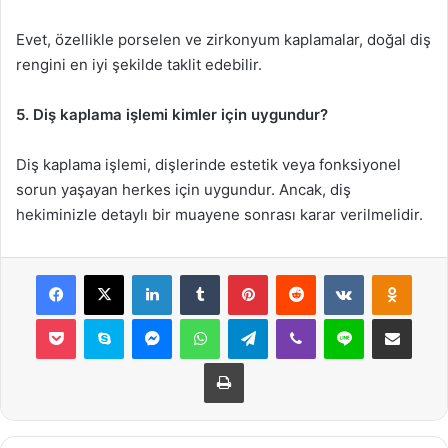
Evet, özellikle porselen ve zirkonyum kaplamalar, doğal diş
rengini en iyi şekilde taklit edebilir.
5. Diş kaplama işlemi kimler için uygundur?
Diş kaplama işlemi, dişlerinde estetik veya fonksiyonel
sorun yaşayan herkes için uygundur. Ancak, diş
hekiminizle detaylı bir muayene sonrası karar verilmelidir.
Facebook
X
LinkedIn
Tumblr
Pinterest
Reddit
VKontakte
Odnok
Pocket
Skype
Messenger
WhatsApp
Telegram
Viber
Line
E-Posta ile payla
Yazdır