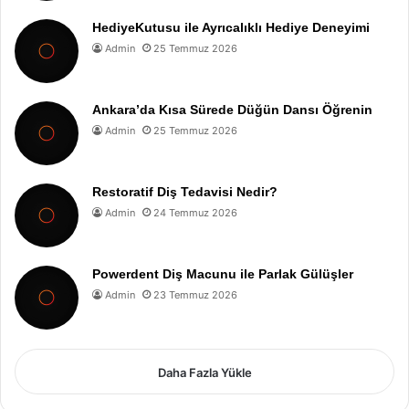
HediyeKutusu ile Ayrıcalıklı Hediye Deneyimi
Admin
25 Temmuz 2026
Ankara’da Kısa Sürede Düğün Dansı Öğrenin
Admin
25 Temmuz 2026
Restoratif Diş Tedavisi Nedir?
Admin
24 Temmuz 2026
Powerdent Diş Macunu ile Parlak Gülüşler
Admin
23 Temmuz 2026
Daha Fazla Yükle