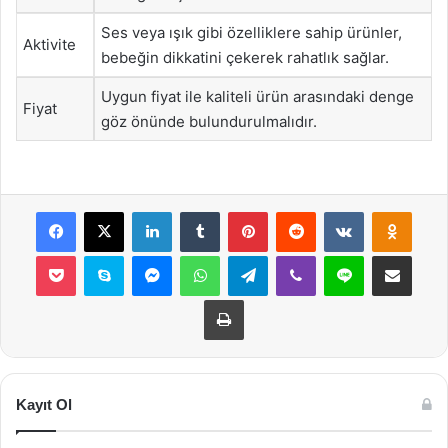
Ses veya ışık gibi özelliklere sahip ürünler,
Aktivite
bebeğin dikkatini çekerek rahatlık sağlar.
Uygun fiyat ile kaliteli ürün arasındaki denge
Fiyat
göz önünde bulundurulmalıdır.
Facebook
X
LinkedIn
Tumblr
Pinterest
Reddit
VKontakte
Odnok
Pocket
Skype
Messenger
WhatsApp
Telegram
Viber
Line
E-Posta ile payla
Yazdır
Kayıt Ol