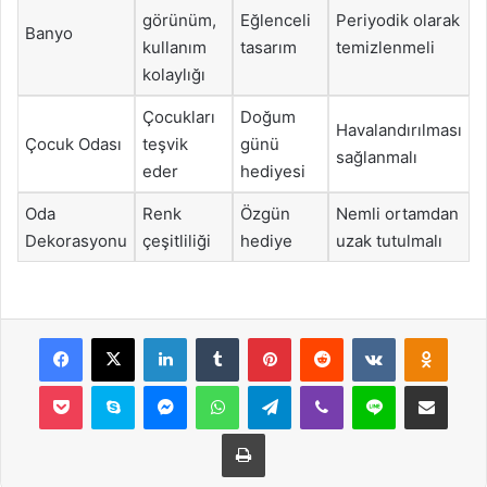
görünüm,
Eğlenceli
Periyodik olarak
Banyo
kullanım
tasarım
temizlenmeli
kolaylığı
Çocukları
Doğum
Havalandırılması
Çocuk Odası
teşvik
günü
sağlanmalı
eder
hediyesi
Oda
Renk
Özgün
Nemli ortamdan
Dekorasyonu
çeşitliliği
hediye
uzak tutulmalı
Facebook
X
LinkedIn
Tumblr
Pinterest
Reddit
VKontakte
Odnok
Pocket
Skype
Messenger
WhatsApp
Telegram
Viber
Line
E-Posta ile payla
Yazdır