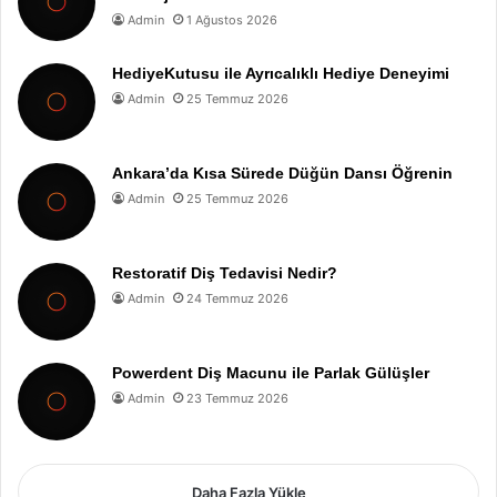
Admin
1 Ağustos 2026
HediyeKutusu ile Ayrıcalıklı Hediye Deneyimi
Admin
25 Temmuz 2026
Ankara’da Kısa Sürede Düğün Dansı Öğrenin
Admin
25 Temmuz 2026
Restoratif Diş Tedavisi Nedir?
Admin
24 Temmuz 2026
Powerdent Diş Macunu ile Parlak Gülüşler
Admin
23 Temmuz 2026
Daha Fazla Yükle