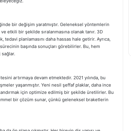
celeyeceğiz.
liğinde bir değişim yaratmıştır. Geleneksel yöntemlerin
lı ve etkili bir şekilde sıralanmasına olanak tanır. 3D
rak, tedavi planlamasını daha hassas hale getirir. Ayrıca,
 sürecinin başında sonuçları görebilirler. Bu, hem
 sağlar.
ritesini artırmaya devam etmektedir. 2021 yılında, bu
şmeler yaşanmıştır. Yeni nesil şeffaf plaklar, daha ince
landırmak için optimize edilmiş bir şekilde üretilirler. Bu
ükemmel bir çözüm sunar, çünkü geleneksel braketlerin
aha da ön plana çıkmıştır. Her bireyin diş yapısı ve