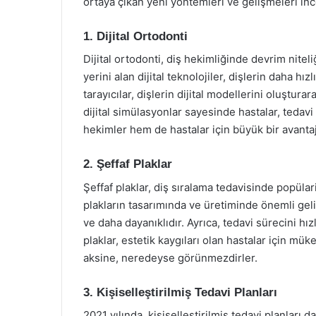
ortaya çıkan yeni yöntemleri ve gelişmeleri in
1. Dijital Ortodonti
Dijital ortodonti, diş hekimliğinde devrim nite
yerini alan dijital teknolojiler, dişlerin daha hız
tarayıcılar, dişlerin dijital modellerini oluştura
dijital simülasyonlar sayesinde hastalar, tedavi
hekimler hem de hastalar için büyük bir avantaj
2. Şeffaf Plaklar
Şeffaf plaklar, diş sıralama tedavisinde popüla
plakların tasarımında ve üretiminde önemli geli
ve daha dayanıklıdır. Ayrıca, tedavi sürecini hız
plaklar, estetik kaygıları olan hastalar için m
aksine, neredeyse görünmezdirler.
3. Kişiselleştirilmiş Tedavi Planları
2021 yılında, kişiselleştirilmiş tedavi planları d