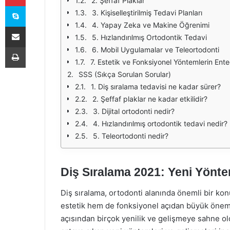
2. Şeffaf Plaklar
Skype
3. Kişiselleştirilmiş Tedavi Planları
4. Yapay Zeka ve Makine Öğrenimi
E-Posta ile paylaş
5. Hızlandırılmış Ortodontik Tedavi
Yazdır
6. Mobil Uygulamalar ve Teleortodonti
7. Estetik ve Fonksiyonel Yöntemlerin En
SSS (Sıkça Sorulan Sorular)
1. Diş sıralama tedavisi ne kadar sürer?
2. Şeffaf plaklar ne kadar etkilidir?
3. Dijital ortodonti nedir?
4. Hızlandırılmış ortodontik tedavi nedir?
5. Teleortodonti nedir?
Diş Sıralama 2021: Yeni Yönte
Diş sıralama, ortodonti alanında önemli bir ko
estetik hem de fonksiyonel açıdan büyük önem ta
açısından birçok yenilik ve gelişmeye sahne ol