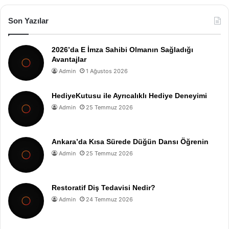
Son Yazılar
2026’da E İmza Sahibi Olmanın Sağladığı
Avantajlar
Admin
1 Ağustos 2026
HediyeKutusu ile Ayrıcalıklı Hediye Deneyimi
Admin
25 Temmuz 2026
Ankara’da Kısa Sürede Düğün Dansı Öğrenin
Admin
25 Temmuz 2026
Restoratif Diş Tedavisi Nedir?
Admin
24 Temmuz 2026