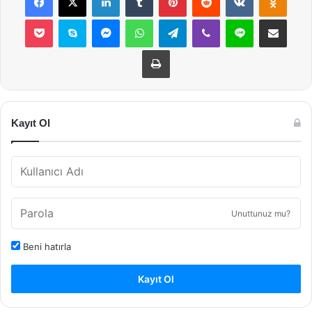
Pocket
Skype
Messenger
WhatsApp
Telegram
Viber
Line
E-Posta ile payla
Yazdır
Kayıt Ol
Unuttunuz mu?
Beni hatırla
Kayıt Ol