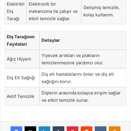
Elektrikli
Elektronik bir
Gelişmiş temizlik,
Diş
mekanizma ile çalışır ve
kolay kullanım.
Tarağı
etkili temizlik sağlar.
Diş Tarağının
Detaylar
Faydaları
Yiyecek artıkları ve plakların
Ağız Hijyeni
temizlenmesine yardımcı olur.
Diş eti hastalıklarını önler ve diş eti
Diş Eti Sağlığı
sağlığını korur.
Dişlerin arasında kolayca erişim sağlar
Aktif Temizlik
ve etkin temizlik sunar.
Facebook
X
LinkedIn
Tumblr
Pinterest
Reddit
VKontakte
Odnok