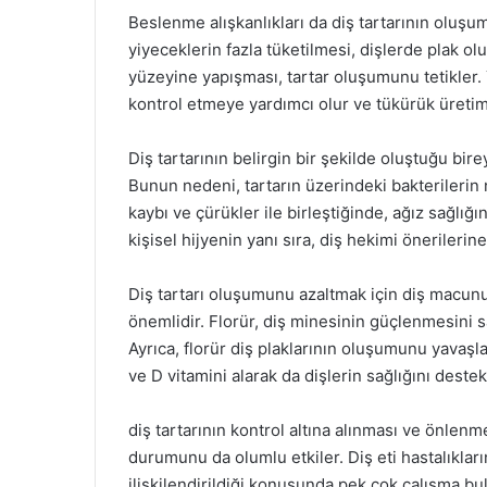
Beslenme alışkanlıkları da diş tartarının oluşu
yiyeceklerin fazla tüketilmesi, dişlerde plak ol
yüzeyine yapışması, tartar oluşumunu tetikler. Y
kontrol etmeye yardımcı olur ve tükürük üretimini
Diş tartarının belirgin bir şekilde oluştuğu bi
Bunun nedeni, tartarın üzerindeki bakterilerin n
kaybı ve çürükler ile birleştiğinde, ağız sağlığı
kişisel hijyenin yanı sıra, diş hekimi önerilerin
Diş tartarı oluşumunu azaltmak için diş macunu
önemlidir. Florür, diş minesinin güçlenmesini sağ
Ayrıca, florür diş plaklarının oluşumunu yavaşla
ve D vitamini alarak da dişlerin sağlığını deste
diş tartarının kontrol altına alınması ve önlenme
durumunu da olumlu etkiler. Diş eti hastalıkların
ilişkilendirildiği konusunda pek çok çalışma bu