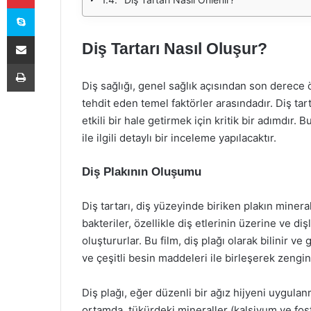
Skype
E-Posta ile paylaş
Diş Tartarı Nasıl Oluşur?
Yazdır
Diş sağlığı, genel sağlık açısından son derece ön
tehdit eden temel faktörler arasındadır. Diş ta
etkili bir hale getirmek için kritik bir adımdır.
ile ilgili detaylı bir inceleme yapılacaktır.
Diş Plakının Oluşumu
Diş tartarı, diş yüzeyinde biriken plakın min
bakteriler, özellikle diş etlerinin üzerine ve di
oluştururlar. Bu film, diş plağı olarak bilinir ve
ve çeşitli besin maddeleri ile birleşerek zengin
Diş plağı, eğer düzenli bir ağız hijyeni uygula
ortamda, tükürdeki mineraller (kalsiyum ve fosf