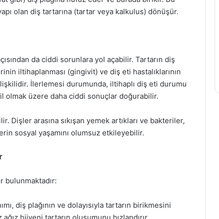
yapı olan diş tartarına (tartar veya kalkulus) dönüşür.
açısından da ciddi sorunlara yol açabilir. Tartarın diş
rinin iltihaplanması (gingivit) ve diş eti hastalıklarının
ilişkilidir. İlerlemesi durumunda, iltihaplı diş eti durumu
hil olmak üzere daha ciddi sonuçlar doğurabilir.
ir. Dişler arasına sıkışan yemek artıkları ve bakteriler,
erin sosyal yaşamını olumsuz etkileyebilir.
r
ör bulunmaktadır:
nımı, diş plağının ve dolayısıyla tartarın birikmesini
 ağız hijyeni tartarın oluşumunu hızlandırır.