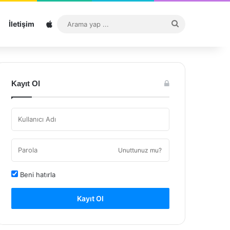
Sitemap
Arama
İletişim
yap
...
Kayıt Ol
Unuttunuz mu?
Beni hatırla
Kayıt Ol