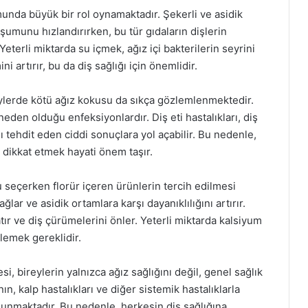
munda büyük bir rol oynamaktadır. Şekerli ve asidik
uşumunu hızlandırırken, bu tür gıdaların dişlerin
eterli miktarda su içmek, ağız içi bakterilerin seyrini
 artırır, bu da diş sağlığı için önemlidir.
reylerde kötü ağız kokusu da sıkça gözlemlenmektedir.
eden olduğu enfeksiyonlardır. Diş eti hastalıkları, diş
nı tehdit eden ciddi sonuçlara yol açabilir. Bu nedenle,
e dikkat etmek hayati önem taşır.
 seçerken florür içeren ürünlerin tercih edilmesi
lar ve asidik ortamlara karşı dayanıklılığını artırır.
tır ve diş çürümelerini önler. Yeterli miktarda kalsiyum
klemek gereklidir.
si, bireylerin yalnızca ağız sağlığını değil, genel sağlık
ın, kalp hastalıkları ve diğer sistemik hastalıklarla
lunmaktadır. Bu nedenle, herkesin diş sağlığına