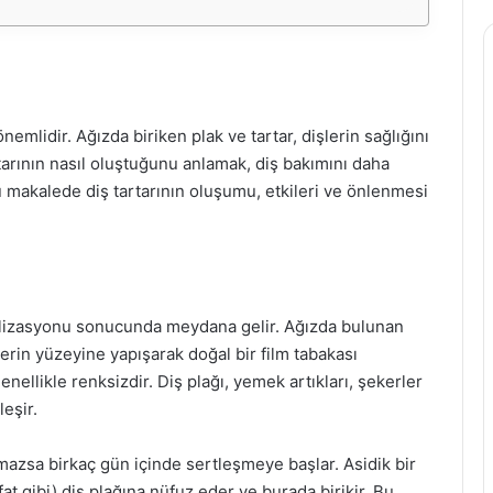
emlidir. Ağızda biriken plak ve tartar, dişlerin sağlığını
rtarının nasıl oluştuğunu anlamak, diş bakımını daha
 Bu makalede diş tartarının oluşumu, etkileri ve önlenmesi
eralizasyonu sonucunda meydana gelir. Ağızda bulunan
şlerin yüzeyine yapışarak doğal bir film tabakası
 genellikle renksizdir. Diş plağı, yemek artıkları, şekerler
leşir.
nmazsa birkaç gün içinde sertleşmeye başlar. Asidik bir
at gibi) diş plağına nüfuz eder ve burada birikir. Bu