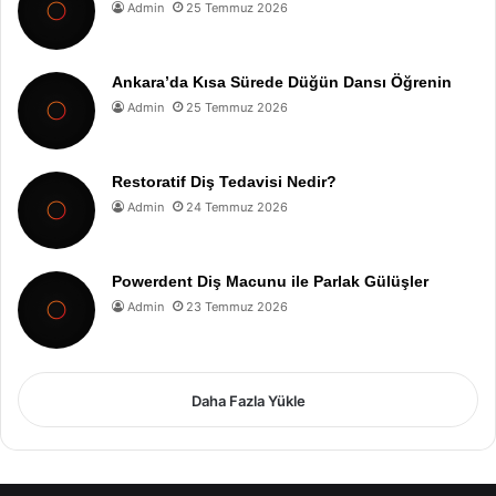
Admin
25 Temmuz 2026
Ankara’da Kısa Sürede Düğün Dansı Öğrenin
Admin
25 Temmuz 2026
Restoratif Diş Tedavisi Nedir?
Admin
24 Temmuz 2026
Powerdent Diş Macunu ile Parlak Gülüşler
Admin
23 Temmuz 2026
Daha Fazla Yükle