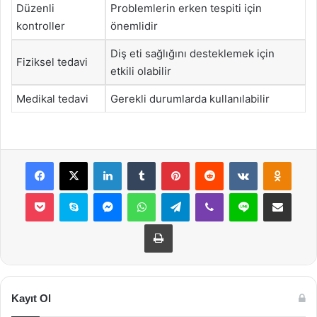
Düzenli
Problemlerin erken tespiti için
kontroller
önemlidir
Diş eti sağlığını desteklemek için
Fiziksel tedavi
etkili olabilir
Medikal tedavi
Gerekli durumlarda kullanılabilir
Facebook
X
LinkedIn
Tumblr
Pinterest
Reddit
VKontakte
Odnok
Pocket
Skype
Messenger
WhatsApp
Telegram
Viber
Line
E-Posta ile payla
Yazdır
Kayıt Ol