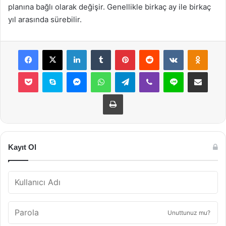
planına bağlı olarak değişir. Genellikle birkaç ay ile birkaç
yıl arasında sürebilir.
Facebook
X
LinkedIn
Tumblr
Pinterest
Reddit
VKontakte
Odnok
Pocket
Skype
Messenger
WhatsApp
Telegram
Viber
Line
E-Posta ile payla
Yazdır
Kayıt Ol
Unuttunuz mu?