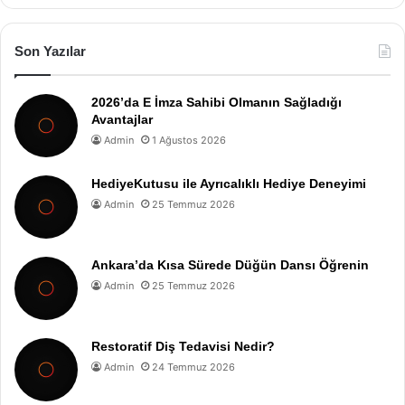
Son Yazılar
2026’da E İmza Sahibi Olmanın Sağladığı
Avantajlar
Admin
1 Ağustos 2026
HediyeKutusu ile Ayrıcalıklı Hediye Deneyimi
Admin
25 Temmuz 2026
Ankara’da Kısa Sürede Düğün Dansı Öğrenin
Admin
25 Temmuz 2026
Restoratif Diş Tedavisi Nedir?
Admin
24 Temmuz 2026