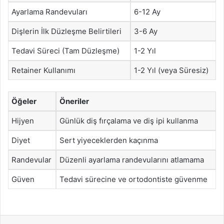
Ayarlama Randevuları
6-12 Ay
Dişlerin İlk Düzleşme Belirtileri
3-6 Ay
Tedavi Süreci (Tam Düzleşme)
1-2 Yıl
Retainer Kullanımı
1-2 Yıl (veya Süresiz)
Öğeler
Öneriler
Hijyen
Günlük diş fırçalama ve diş ipi kullanma
Diyet
Sert yiyeceklerden kaçınma
Randevular
Düzenli ayarlama randevularını atlamama
Güven
Tedavi sürecine ve ortodontiste güvenme
Facebook
X
LinkedIn
Tumblr
Pinterest
Reddit
VKontakte
Odnok