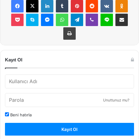
Pocket
Skype
Messenger
WhatsApp
Telegram
Viber
Line
E-Posta ile payla
Yazdır
Kayıt Ol
Unuttunuz mu?
Beni hatırla
Kayıt Ol