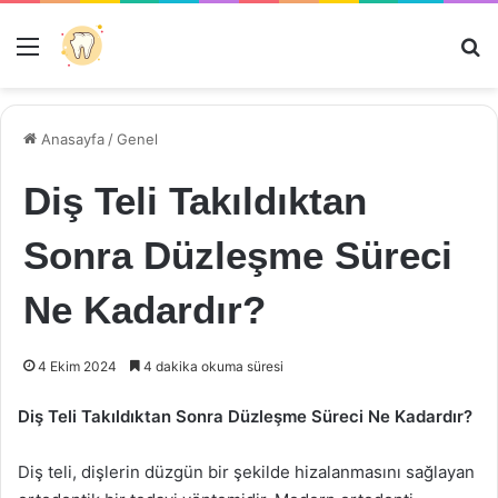
Menü
Ar
Anasayfa
/
Genel
Diş Teli Takıldıktan
Sonra Düzleşme Süreci
Ne Kadardır?
4 Ekim 2024
4 dakika okuma süresi
Diş Teli Takıldıktan Sonra Düzleşme Süreci Ne Kadardır?
Diş teli, dişlerin düzgün bir şekilde hizalanmasını sağlayan