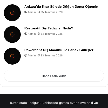
Ankara’da Kısa Sürede Düğün Dansı Öğrenin
Admin
25 Temmuz 2026
Restoratif Diş Tedavisi Nedir?
Admin
24 Temmuz 2026
Powerdent Diş Macunu ile Parlak Gülüşler
Admin
23 Temmuz 2026
Daha Fazla Yükle
bursa dudak dolgusu
unblocked games
evden eve nakliyat