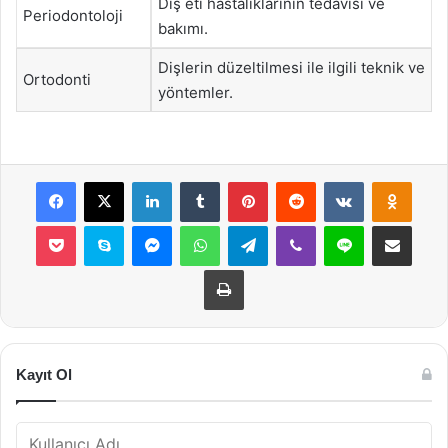
Diş eti hastalıklarının tedavisi ve
Periodontoloji
bakımı.
Dişlerin düzeltilmesi ile ilgili teknik ve
Ortodonti
yöntemler.
Facebook
X
LinkedIn
Tumblr
Pinterest
Reddit
VKontakte
Odnok
Pocket
Skype
Messenger
WhatsApp
Telegram
Viber
Line
E-Posta ile payla
Yazdır
Kayıt Ol