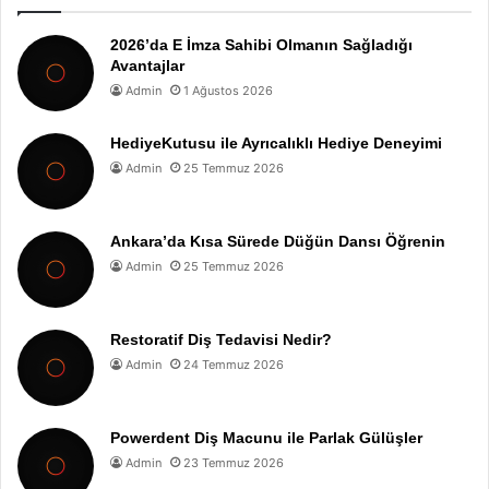
2026’da E İmza Sahibi Olmanın Sağladığı
Avantajlar
Admin
1 Ağustos 2026
HediyeKutusu ile Ayrıcalıklı Hediye Deneyimi
Admin
25 Temmuz 2026
Ankara’da Kısa Sürede Düğün Dansı Öğrenin
Admin
25 Temmuz 2026
Restoratif Diş Tedavisi Nedir?
Admin
24 Temmuz 2026
Powerdent Diş Macunu ile Parlak Gülüşler
Admin
23 Temmuz 2026