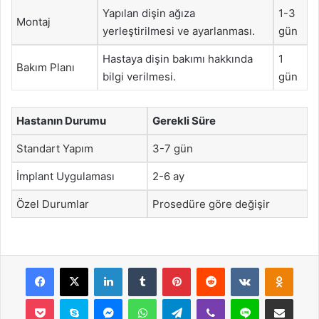
Yapılan dişin ağıza
1-3
Montaj
yerleştirilmesi ve ayarlanması.
gün
Hastaya dişin bakımı hakkında
1
Bakım Planı
bilgi verilmesi.
gün
Hastanın Durumu
Gerekli Süre
Standart Yapım
3-7 gün
İmplant Uygulaması
2-6 ay
Özel Durumlar
Prosedüre göre değişir
Facebook
X
LinkedIn
Tumblr
Pinterest
Reddit
VKontakte
Odnok
Pocket
Skype
Messenger
WhatsApp
Telegram
Viber
Line
E-Posta ile payla