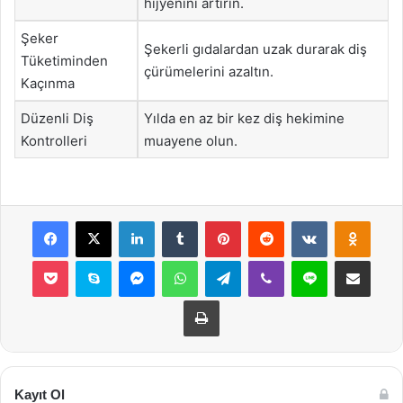
hijyenini artırın.
Şeker
Şekerli gıdalardan uzak durarak diş
Tüketiminden
çürümelerini azaltın.
Kaçınma
Düzenli Diş
Yılda en az bir kez diş hekimine
Kontrolleri
muayene olun.
Facebook
X
LinkedIn
Tumblr
Pinterest
Reddit
VKontakte
Odnok
Pocket
Skype
Messenger
WhatsApp
Telegram
Viber
Line
E-Posta ile payla
Yazdır
Kayıt Ol