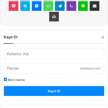
Pocket
Skype
Messenger
WhatsApp
Telegram
Viber
Line
E-Posta ile payla
Yazdır
Kayıt Ol
Unuttunuz mu?
Beni hatırla
Kayıt Ol