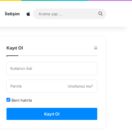
Sitemap
Arama
İletişim
yap
...
Kayıt Ol
Unuttunuz mu?
Beni hatırla
Kayıt Ol