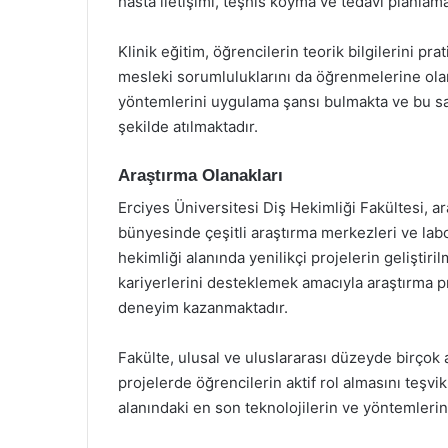
hasta iletişimi, teşhis koyma ve tedavi planlama
Klinik eğitim, öğrencilerin teorik bilgilerini p
mesleki sorumluluklarını da öğrenmelerine olana
yöntemlerini uygulama şansı bulmakta ve bu sa
şekilde atılmaktadır.
Araştırma Olanakları
Erciyes Üniversitesi Diş Hekimliği Fakültesi, a
bünyesinde çeşitli araştırma merkezleri ve labo
hekimliği alanında yenilikçi projelerin geliştir
kariyerlerini desteklemek amacıyla araştırma pr
deneyim kazanmaktadır.
Fakülte, ulusal ve uluslararası düzeyde birçok
projelerde öğrencilerin aktif rol almasını teşvik
alanındaki en son teknolojilerin ve yöntemlerin