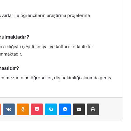
uvarlar ile öğrencilerin araştırma projelerine
unulmaktadır?
acılığıyla çeşitli sosyal ve kültürel etkinlikler
unmaktadır.
nasıldır?
den mezun olan öğrenciler, diş hekimliği alanında geniş
st
Reddit
VKontakte
Odnoklassniki
Pocket
Skype
Messenger
E-Posta ile paylaş
Yazdır