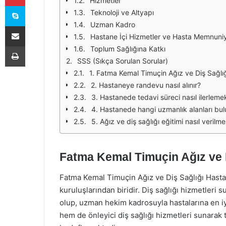
Hizmetler
Skype
Teknoloji ve Altyapı
Uzman Kadro
E-Posta ile paylaş
Hastane İçi Hizmetler ve Hasta Memnuniy
Yazdır
Toplum Sağlığına Katkı
SSS (Sıkça Sorulan Sorular)
1. Fatma Kemal Timuçin Ağız ve Diş Sağlı
2. Hastaneye randevu nasıl alınır?
3. Hastanede tedavi süreci nasıl ilerleme
4. Hastanede hangi uzmanlık alanları bu
5. Ağız ve diş sağlığı eğitimi nasıl verilm
Fatma Kemal Timuçin Ağız ve 
Fatma Kemal Timuçin Ağız ve Diş Sağlığı Hastan
kuruluşlarından biridir. Diş sağlığı hizmetleri 
olup, uzman hekim kadrosuyla hastalarına en i
hem de önleyici diş sağlığı hizmetleri sunarak