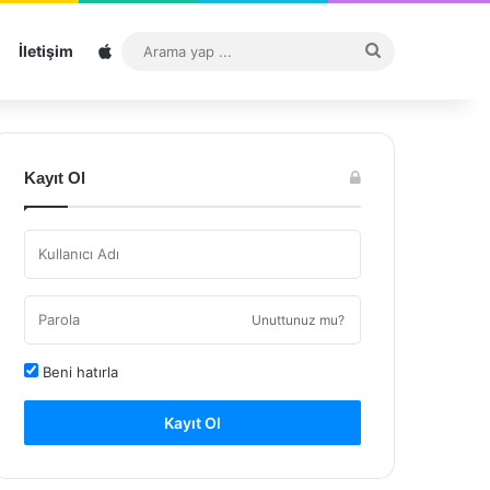
Sitemap
Arama
İletişim
yap
...
Kayıt Ol
Unuttunuz mu?
Beni hatırla
Kayıt Ol