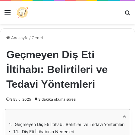
Menü
Ar
Anasayfa
/
Genel
Geçmeyen Diş Eti
İltihabı: Belirtileri ve
Tedavi Yöntemleri
9 Eylül 2025
3 dakika okuma süresi
Geçmeyen Diş Eti İltihabı: Belirtileri ve Tedavi Yöntemleri
Diş Eti İltihabının Nedenleri