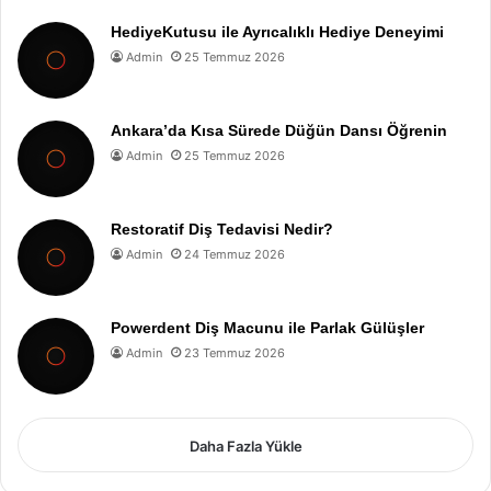
HediyeKutusu ile Ayrıcalıklı Hediye Deneyimi
Admin
25 Temmuz 2026
Ankara’da Kısa Sürede Düğün Dansı Öğrenin
Admin
25 Temmuz 2026
Restoratif Diş Tedavisi Nedir?
Admin
24 Temmuz 2026
Powerdent Diş Macunu ile Parlak Gülüşler
Admin
23 Temmuz 2026
Daha Fazla Yükle