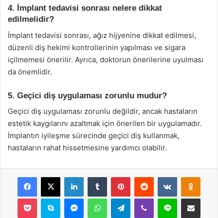
4. İmplant tedavisi sonrası nelere dikkat
edilmelidir?
İmplant tedavisi sonrası, ağız hijyenine dikkat edilmesi,
düzenli diş hekimi kontrollerinin yapılması ve sigara
içilmemesi önerilir. Ayrıca, doktorun önerilerine uyulması
da önemlidir.
5. Geçici diş uygulaması zorunlu mudur?
Geçici diş uygulaması zorunlu değildir, ancak hastaların
estetik kaygılarını azaltmak için önerilen bir uygulamadır.
İmplantın iyileşme sürecinde geçici diş kullanmak,
hastaların rahat hissetmesine yardımcı olabilir.
Facebook
X
LinkedIn
Tumblr
Pinterest
Reddit
VKontakte
Odnok
Pocket
Skype
Messenger
WhatsApp
Telegram
Viber
Line
E-Posta ile payla