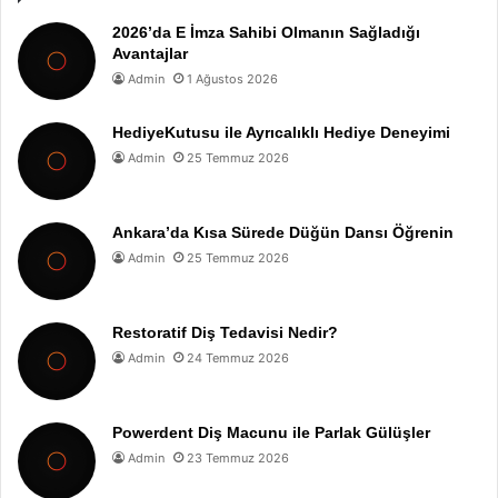
2026’da E İmza Sahibi Olmanın Sağladığı
Avantajlar
Admin
1 Ağustos 2026
HediyeKutusu ile Ayrıcalıklı Hediye Deneyimi
Admin
25 Temmuz 2026
Ankara’da Kısa Sürede Düğün Dansı Öğrenin
Admin
25 Temmuz 2026
Restoratif Diş Tedavisi Nedir?
Admin
24 Temmuz 2026
Powerdent Diş Macunu ile Parlak Gülüşler
Admin
23 Temmuz 2026